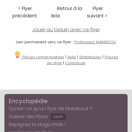
< Flyer
Retour à la
Flyer
précédent
liste
suivant >
Jouer au taquin avec ce flyer
Lien permanent vers ce flyer :
Professeur MAMADOU
Pièces remarquables
|
Aide
|
Statistiques
|
Figures
de style
|
Contribuer
Encyclopédie
Qu'est-ce qu'un flyer de Marabout ?
Galerie des Flyers
3005
Rejoignez la Mago Pride !