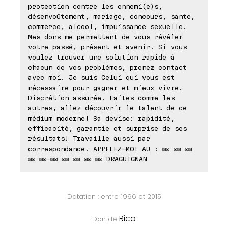
protection contre les ennemi(e)s,
désenvoûtement, mariage, concours, sante,
commerce, alcool, impuissance sexuelle.
Mes dons me permettent de vous révéler
votre passé, présent et avenir. Si vous
voulez trouver une solution rapide à
chacun de vos problèmes, prenez contact
avec moi. Je suis Celui qui vous est
nécessaire pour gagner et mieux vivre.
Discrétion assurée. Faites comme les
autres, allez découvrir le talent de ce
médium moderne! Sa devise: rapidité,
efficacité, garantie et surprise de ses
résultats! Travaille aussi par
correspondance. APPELEZ-MOI AU : ⊠⊠ ⊠⊠ ⊠⊠
⊠⊠ ⊠⊠-⊠⊠ ⊠⊠ ⊠⊠ ⊠⊠ ⊠⊠ DRAGUIGNAN
Datation : entre 1996 et 2015
Rico
Don de