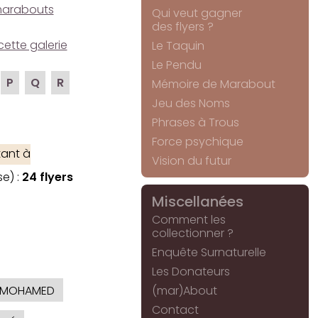
e marabouts
Qui veut gagner
des flyers ?
cette galerie
Le Taquin
Le Pendu
P
Q
R
Mémoire de Marabout
Jeu des Noms
Phrases à Trous
Force psychique
tant à
Vision du futur
e) :
24 flyers
Miscellanées
Comment les
collectionner ?
Enquête Surnaturelle
Les Donateurs
MOHAMED
(mar)About
Contact