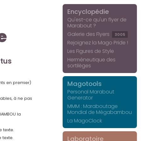
Encyclopédie
Qu'est-ce qu'un flyer de
Marabout ?
e
Galerie des Flyers
3005
Rejoignez la Mago Pride !
Les Figures de Style
Herméneutique des
ctus
sortilèges
Magotools
ents en premier)
Personal Marabout
Generator
uables, à ne pas
MMM : Maraboutage
Mondial de Mégabambou
GABAMBOU la
La MagoClock
 texte.
Laboratoire
 texte.