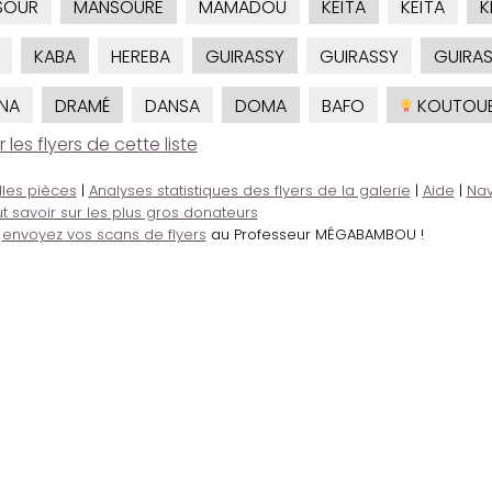
SOUR
MANSOURE
MAMADOU
KEÏTA
KEÏTA
K
KABA
HEREBA
GUIRASSY
GUIRASSY
GUIRA
NA
DRAMÉ
DANSA
DOMA
BAFO
KOUTOU
es flyers de cette liste
lles pièces
|
Analyses statistiques des flyers de la galerie
|
Aide
|
Nav
t savoir sur les plus gros donateurs
,
envoyez vos scans de flyers
au Professeur MÉGABAMBOU !