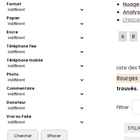
Nuage
Format
Analys
Papier
L'histo
Encre
A
B
Téléphone fixe
Téléphone mobile
Liste des
Photo
Bourges
trouvés.
Commentaire
Donateur
Filtrer :
Vrai ou Fake
SYLL