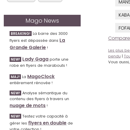
MAN
KABA
Mago News
FOFA
La barre des 3000
BREAKING!
Comparer l
La
flyers est dépassée dans
Grande Galerie
!
Les plus be
pendu
|
Tou
Lady Gaga
porte une
NEW!
Vous aussi
robe en flyers de marabouts !
MagoClock
La
MAJ!
entièrement rénovée !
Analyse sémantique du
NEW!
contenu des flyers à travers un
nuage de mots
!
Testez votre capacité à
NEW!
flyers en double
gérer les
de
votre collection !