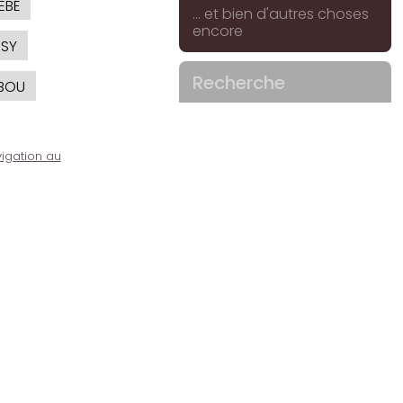
EBÉ
... et bien d'autres choses
encore
SSY
Recherche
BOU
igation au