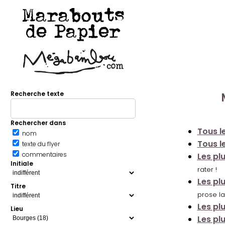
Marabouts
de Papier
Recherche texte
Rechercher dans
Tous le
nom
Tous le
texte du flyer
commentaires
Les pl
Initiale
rater !
Les pl
Titre
prose la
Les pl
Lieu
Les pl