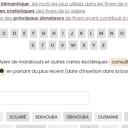
 Sémantique
: les mots les plus utilisés dans les flyers d
es statistiques
des flyers de la galerie
ire des
principaux donateurs
de flyers ayant contribué à 
C
D
E
F
G
H
I
J
K
L
M
N
O
S
T
U
V
W
X
Y
Z
 flyers de marabouts et autres cartes ésotériques
consul
en partant du plus récent (date d'insertion dans la bas
A
SOUARÉ
SEKHOUBA
SÉKHOUBA
OUSMANE