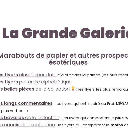
La Grande Galeri
Marabouts de papier et autres prospe
ésotériques
s flyers
classés par date
d'ajout dans la galerie (les plus réc
s flyers
par ordre alphabétique
us belles pièces
de la collection
:
les flyers les plus remarq
us longs commentaires
:
les flyers qui ont inspiré au Prof. MÉ
 plus verbeuse.
us bavards
de la collection
:
les flyers qui comportent le
plus
de
us concis
de la collection
:
les flyers qui comportent le
moins
de