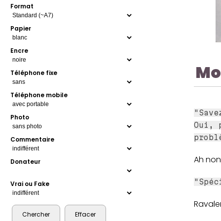
Format
Papier
Encre
Mo
Téléphone fixe
Téléphone mobile
"Save
Photo
Oui, 
probl
Commentaire
Ah non,
Donateur
"Spéc
Vrai ou Fake
Ravale