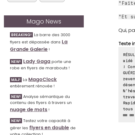
"Fait
"Et s
Mago News
Qui, pa
La barre des 3000
BREAKING!
La
flyers est dépassée dans
Texte i
Grande Galerie
!
RÉSUL
Lady Gaga
aidé 
porte une
NEW!
! Con
robe en flyers de marabouts !
GUÉRI
MagoClock
reven
La
MAJ!
désen
entièrement rénovée !
N'hés
Analyse sémantique du
NEW!
trava
contenu des flyers à travers un
Rapid
nuage de mots
tous 
!
⊠⊠ ⊠⊠
Testez votre capacité à
NEW!
flyers en double
gérer les
de
votre collection !