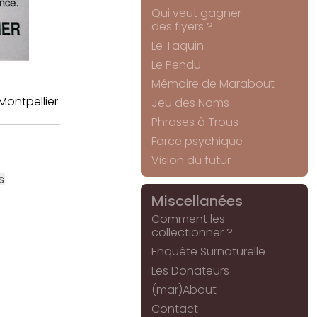
Qui veut gagner
des flyers ?
Le Taquin
Le Pendu
Mémoire de Marabout
 Montpellier
Jeu des Noms
Phrases à Trous
Force psychique
Vision du futur
s
Miscellanées
Comment les
collectionner ?
Enquête Surnaturelle
Les Donateurs
(mar)About
Contact