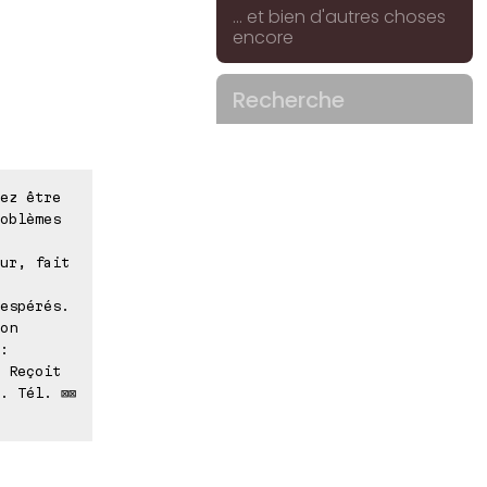
... et bien d'autres choses
encore
Recherche
ez être
oblèmes
ur, fait
espérés.
on
:
 Reçoit
. Tél. ⊠⊠