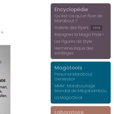
Encyclopédie
Qu'est-ce qu'un flyer de
Marabout ?
Galerie des Flyers
3018
 >
Rejoignez la Mago Pride !
Les Figures de Style
Herméneutique des
sortilèges
Magotools
Personal Marabout
Generator
MMM : Maraboutage
Mondial de Mégabambou
La MagoClock
Laboratoire