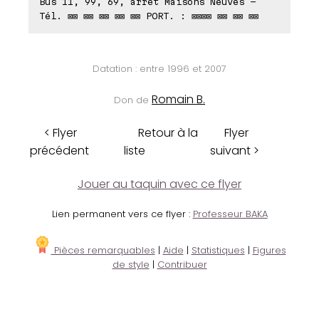
Bus 11, 99, 69, arrêt Maisons Neuves -
Tél. ⊠⊠ ⊠⊠ ⊠⊠ ⊠⊠ ⊠⊠ PORT. : ⊠⊠⊠⊠ ⊠⊠ ⊠⊠ ⊠⊠
Datation : entre 1996 et 2007
Romain B.
Don de
< Flyer
Retour à la
Flyer
précédent
liste
suivant >
Jouer au taquin avec ce flyer
Lien permanent vers ce flyer :
Professeur BAKA
Pièces remarquables
|
Aide
|
Statistiques
|
Figures
de style
|
Contribuer