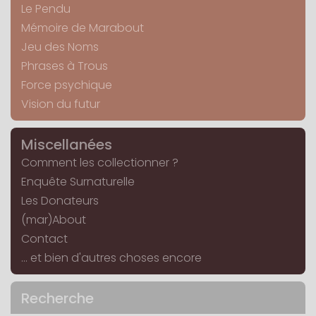
Le Pendu
Mémoire de Marabout
Jeu des Noms
Phrases à Trous
Force psychique
Vision du futur
Miscellanées
Comment les collectionner ?
Enquête Surnaturelle
Les Donateurs
(mar)About
Contact
... et bien d'autres choses encore
Recherche