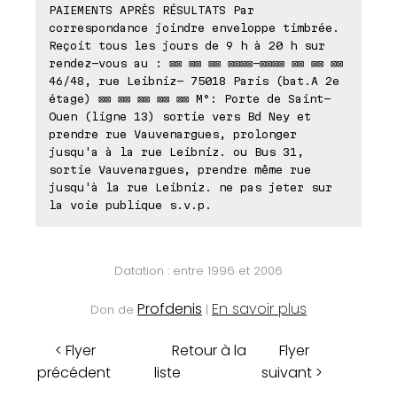
PAIEMENTS APRÈS RÉSULTATS Par
correspondance joindre enveloppe timbrée.
Reçoit tous les jours de 9 h à 20 h sur
rendez-vous au : ⊠⊠ ⊠⊠ ⊠⊠ ⊠⊠⊠⊠-⊠⊠⊠⊠ ⊠⊠ ⊠⊠ ⊠⊠
46/48, rue Leibniz- 75018 Paris (bat.A 2e
étage) ⊠⊠ ⊠⊠ ⊠⊠ ⊠⊠ ⊠⊠ M°: Porte de Saint-
Ouen (ligne 13) sortie vers Bd Ney et
prendre rue Vauvenargues, prolonger
jusqu'a à la rue Leibniz. ou Bus 31,
sortie Vauvenargues, prendre même rue
jusqu'à la rue Leibniz. ne pas jeter sur
la voie publique s.v.p.
Datation : entre 1996 et 2006
Profdenis
En savoir plus
Don de
|
< Flyer
Retour à la
Flyer
précédent
liste
suivant >