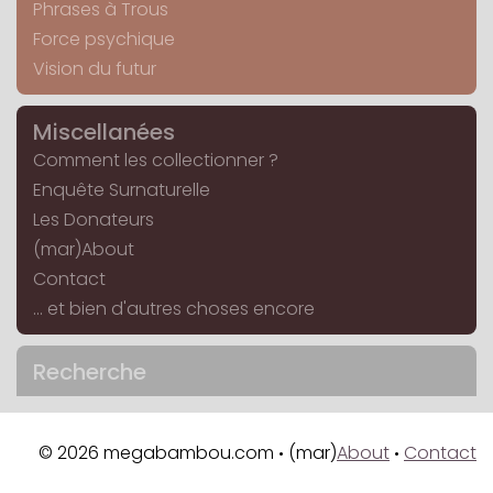
Phrases à Trous
Force psychique
Vision du futur
Miscellanées
Comment les collectionner ?
Enquête Surnaturelle
Les Donateurs
(mar)About
Contact
... et bien d'autres choses encore
Recherche
© 2026 megabambou.com
(mar)
About
Contact
•
•