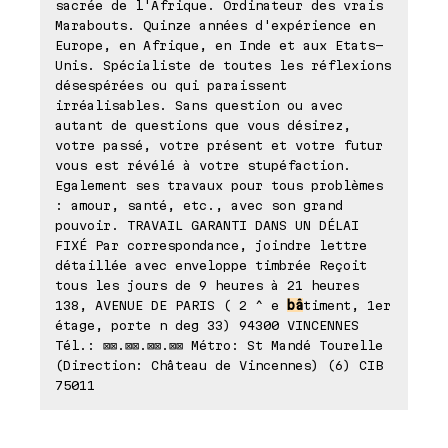
sacrée de l'Afrique. Ordinateur des vrais
Marabouts. Quinze années d'expérience en
Europe, en Afrique, en Inde et aux Etats-
Unis. Spécialiste de toutes les réflexions
désespérées ou qui paraissent
irréalisables. Sans question ou avec
autant de questions que vous désirez,
votre passé, votre présent et votre futur
vous est révélé à votre stupéfaction.
Egalement ses travaux pour tous problèmes
: amour, santé, etc., avec son grand
pouvoir. TRAVAIL GARANTI DANS UN DÉLAI
FIXÉ Par correspondance, joindre lettre
détaillée avec enveloppe timbrée Reçoit
tous les jours de 9 heures à 21 heures
138, AVENUE DE PARIS ( 2 ^ e
bâ
timent, 1er
étage, porte n deg 33) 94300 VINCENNES
Tél.: ⊠⊠.⊠⊠.⊠⊠.⊠⊠ Métro: St Mandé Tourelle
(Direction: Château de Vincennes) (6) CIB
75011