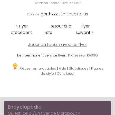
Datation : entre 1985 et 1996
gorthzzz
En savoir plus
Don de
|
< Flyer
Retour à la
Flyer
précédent
liste
suivant >
Jouer au taquin avec ce flyer
Lien permanent vers ce flyer :
Professeur KASSO
Pièces remarquables
|
Aide
|
Statistiques
|
Figures
de style
|
Contribuer
Encyclopédie
Qu'est-ce qu'un flyer de Marabout ?