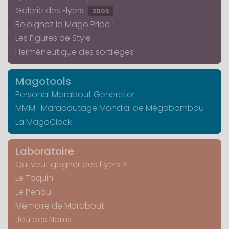
Galerie des Flyers
3005
Rejoignez la Mago Pride !
Les Figures de Style
Herméneutique des sortilèges
Magotools
Personal Marabout Generator
MMM : Maraboutage Mondial de Mégabambou
La MagoClock
Laboratoire
Qui veut gagner des flyers ?
Le Taquin
Le Pendu
Mémoire de Marabout
Jeu des Noms