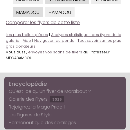
MAMADOU
HAMADOU
Comparer les flyers de cette liste
Les plus belles pièces
|
Analyses statistiques des flyers de la
galerie
|
Aide
|
Navigation au pendu
|
Tout savoir sur les plus
gros donateurs
Vous aussi,
envoyez vos scans de flyers
au Professeur
MÉGABAMBOU !
Encyclopédie
Qu'est-ce qu'un flyer de Marabout ?
Galerie des Flyers
3025
Rejoignez la Mago Pride !
Les Figures de Style
Herméneutique des sortilèges