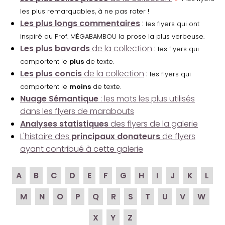
les plus remarquables, à ne pas rater !
Les plus longs commentaires
:
les flyers qui ont
inspiré au Prof. MÉGABAMBOU la prose la plus verbeuse.
Les plus bavards
de la collection
:
les flyers qui
comportent le
plus
de texte.
Les plus concis
de la collection
:
les flyers qui
comportent le
moins
de texte.
Nuage Sémantique
: les mots les plus utilisés
dans les flyers de marabouts
Analyses statistiques
des flyers de la galerie
L'histoire des
principaux donateurs
de flyers
ayant contribué à cette galerie
A
B
C
D
E
F
G
H
I
J
K
L
M
N
O
P
Q
R
S
T
U
V
W
X
Y
Z