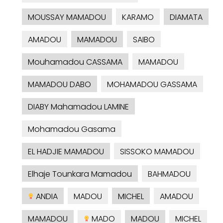
MOUSSAY MAMADOU
KARAMO
DIAMATA
AMADOU
MAMADOU
SAIBO
Mouhamadou CASSAMA
MAMADOU
MAMADOU DABO
MOHAMADOU GASSAMA
DIABY Mahamadou LAMINE
Mohamadou Gasama
EL HADJIE MAMADOU
SISSOKO MAMADOU
Elhaje Tounkara Mamadou
BAHMADOU
ANDIA
MADOU
MICHEL
AMADOU
MAMADOU
MADO
MADOU
MICHEL