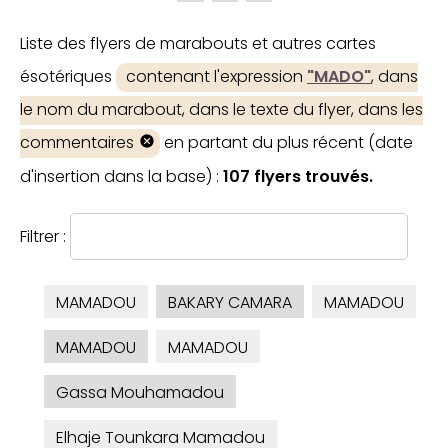
Liste des flyers de marabouts et autres cartes
ésotériques
contenant l'expression
"MADO"
, dans
le nom du marabout, dans le texte du flyer, dans les
commentaires
en partant du plus récent (date
d'insertion dans la base) :
107 flyers trouvés.
Filtrer :
MAMADOU
BAKARY CAMARA
MAMADOU
MAMADOU
MAMADOU
Gassa Mouhamadou
Elhaje Tounkara Mamadou