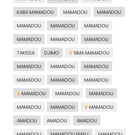
KABA MAMADOU
MAMADOU
MAMADOU
MAMADOU
MAMADOU
MAMADOU
MAMADOU
MAMADOU
MAMADOU
TAKISSA
DJIMO
SIMA MAMADOU
MAMADOU
MAMADOU
MAMADOU
MAMADOU
MAMADOU
MAMADOU
MAMADOU
MAMADOU
MAMADOU
MAMADOU
MAMADOU
MAMADOU
AMADOU
AMADOU
AMADOU
MAMADOU
MAMADOU NIANJ
MAMADOU