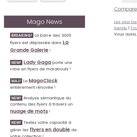
Comparer l
Mago News
Les plus be
pendu
|
Tou
Vous aussi
La barre des 3000
BREAKING!
La
flyers est dépassée dans
Grande Galerie
!
Lady Gaga
porte une
NEW!
robe en flyers de marabouts !
MagoClock
La
MAJ!
entièrement rénovée !
Analyse sémantique du
NEW!
contenu des flyers à travers un
nuage de mots
!
Testez votre capacité à
NEW!
flyers en double
gérer les
de
votre collection !