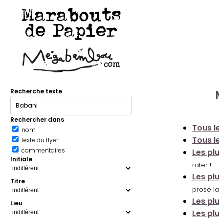
Marabouts
de Papier
Recherche texte
Rechercher dans
Tous le
nom
Tous le
texte du flyer
commentaires
Les pl
Initiale
rater !
Les pl
Titre
prose la
Les pl
Lieu
Les pl