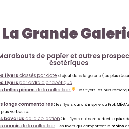
La Grande Galeri
Marabouts de papier et autres prospe
ésotériques
s flyers
classés par date
d'ajout dans la galerie (les plus réc
s flyers
par ordre alphabétique
us belles pièces
de la collection
:
les flyers les plus remarq
us longs commentaires
:
les flyers qui ont inspiré au Prof. MÉ
 plus verbeuse.
us bavards
de la collection
:
les flyers qui comportent le
plus
de
us concis
de la collection
:
les flyers qui comportent le
moins
de