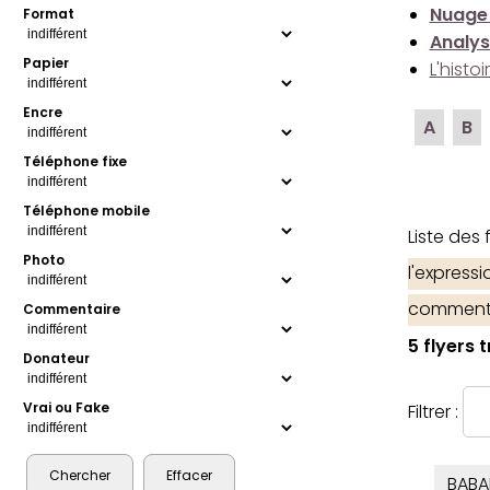
Nuage
Format
Analys
Papier
L'histo
Encre
A
B
Téléphone fixe
Téléphone mobile
Liste des
Photo
l'express
comment
Commentaire
5 flyers 
Donateur
Vrai ou Fake
Filtrer :
BABA