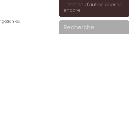
... et bien d'autres choses
encore
igation au
Recherche