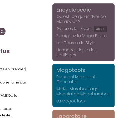
Encyclopédie
Qu'est-ce qu'un flyer de
Marabout ?
e
Galerie des Flyers
3025
Rejoignez la Mago Pride !
Les Figures de Style
Herméneutique des
ctus
sortilèges
Magotools
ents en premier)
Personal Marabout
Generator
uables, à ne pas
MMM : Maraboutage
Mondial de Mégabambou
GABAMBOU la
La MagoClock
 texte.
Laboratoire
 texte.