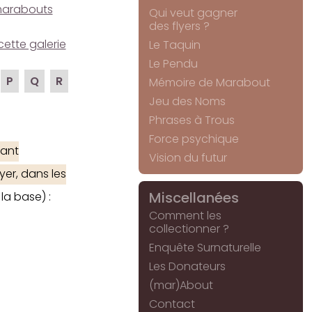
e marabouts
Qui veut gagner
des flyers ?
cette galerie
Le Taquin
Le Pendu
P
Q
R
Mémoire de Marabout
Jeu des Noms
Phrases à Trous
Force psychique
ant
Vision du futur
yer, dans les
Miscellanées
la base) :
Comment les
collectionner ?
Enquête Surnaturelle
Les Donateurs
(mar)About
Contact