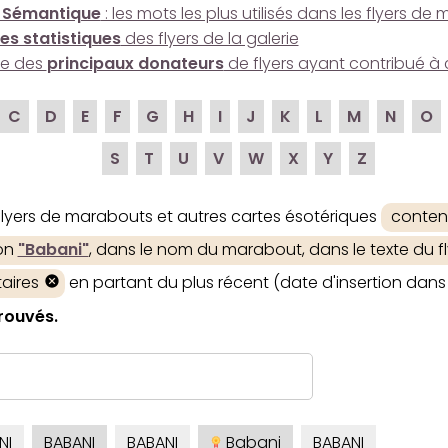
 Sémantique
: les mots les plus utilisés dans les flyers d
es statistiques
des flyers de la galerie
ire des
principaux donateurs
de flyers ayant contribué à 
C
D
E
F
G
H
I
J
K
L
M
N
O
S
T
U
V
W
X
Y
Z
 flyers de marabouts et autres cartes ésotériques
conten
ion
"Babani"
, dans le nom du marabout, dans le texte du fl
aires
en partant du plus récent (date d'insertion dans 
trouvés.
NI
BABANI
BABANI
Babani
BABANI