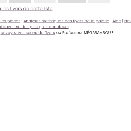
es flyers de cette liste
lles pièces
|
Analyses statistiques des flyers de la galerie
|
Aide
|
Nav
t savoir sur les plus gros donateurs
,
envoyez vos scans de flyers
au Professeur MÉGABAMBOU !