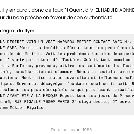
, il y en aurait donc de faux ?! Quant à M. EL HADJI DIAONN
ur du nom prêche en faveur de son authenticité.
ntégral du flyer
US DESIREZ VOIR UN VRAI MARABOU PRENEZ CONTACT AVEC Mr. 
NE SAMA Résultats immédiats Résout tous les problèmes et
cultés de famille. Voit les problèmes les plus désespéré
e l'avenir par retour d'affection. Guérit tout complexe 
ral. Renforce, provoque, attire les sentiments d'affecti
thie, considération et d'amour. Réussite sociale, examen
actions. Neutralise toutes adversités et influences néfa
iques. Surmonte, désagrège l'obstacle quel qu'il soit. R
roblèmes les plus désespérés ou qui paraissent irréalisa
NT AYANT ETE A LA MECQUE Reçoit tous les jours de 9 heur
s 65, RUE PIGALLE 75009 PARIS 2ª étage droite, 2º porte 
⊠.⊠⊠ Métro: Pigalle
Datation : avant 1985