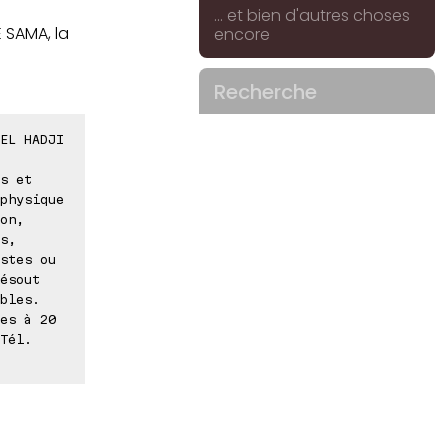
... et bien d'autres choses
E SAMA, la
encore
Recherche
EL HADJI
s et
physique
on,
s,
stes ou
ésout
bles.
es à 20
Tél.