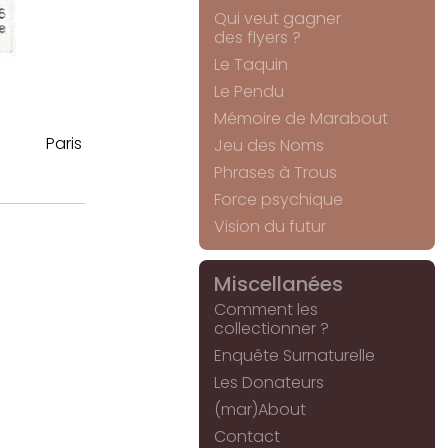
Qui veut gagner
des flyers ?
Le Taquin
Le Pendu
Mémoire de Marabout
Paris
Jeu des Noms
Phrases à Trous
Force psychique
Vision du futur
Miscellanées
Comment les
collectionner ?
Enquête Surnaturelle
Les Donateurs
(mar)About
Contact