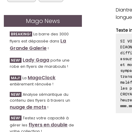
Diantre
longue
Mago News
Texte i
La barre des 3000
BREAKING!
La
flyers est dépassée dans
SI VO
DIAON
Grande Galerie
!
diffi
assur
Lady Gaga
porte une
NEW!
et mo
robe en flyers de marabouts !
sympa
trans
MagoClock
La
MAJ!
maléf
entièrement rénovée !
les p
Analyse sémantique du
CROYA
NEW!
contenu des flyers à travers un
heure
⊠⊠⊠.⊠
nuage de mots
!
Testez votre capacité à
NEW!
flyers en double
gérer les
de
votre collection !