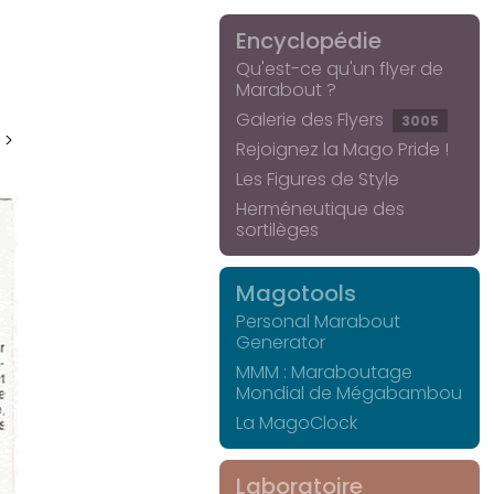
Encyclopédie
Qu'est-ce qu'un flyer de
Marabout ?
Galerie des Flyers
3005
 >
Rejoignez la Mago Pride !
Les Figures de Style
Herméneutique des
sortilèges
Magotools
Personal Marabout
Generator
MMM : Maraboutage
Mondial de Mégabambou
La MagoClock
Laboratoire