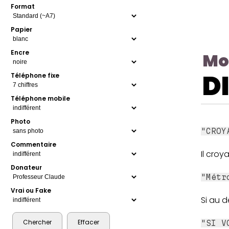
Format
Papier
Encre
Mo
D
Téléphone fixe
Téléphone mobile
Photo
"CROY
Commentaire
Il croy
Donateur
"Métr
Vrai ou Fake
Si au d
"SI V