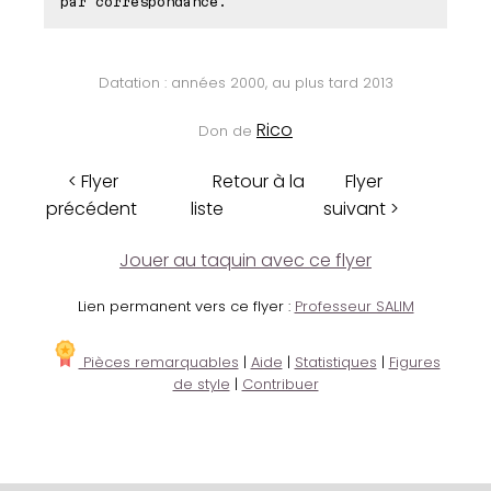
par correspondance.
Datation : années 2000, au plus tard 2013
Rico
Don de
< Flyer
Retour à la
Flyer
précédent
liste
suivant >
Jouer au taquin avec ce flyer
Lien permanent vers ce flyer :
Professeur SALIM
Pièces remarquables
|
Aide
|
Statistiques
|
Figures
de style
|
Contribuer