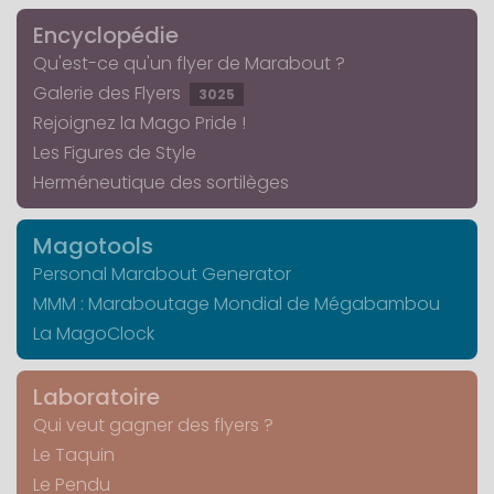
Encyclopédie
Qu'est-ce qu'un flyer de Marabout ?
Galerie des Flyers
3025
Rejoignez la Mago Pride !
Les Figures de Style
Herméneutique des sortilèges
Magotools
Personal Marabout Generator
MMM : Maraboutage Mondial de Mégabambou
La MagoClock
Laboratoire
Qui veut gagner des flyers ?
Le Taquin
Le Pendu