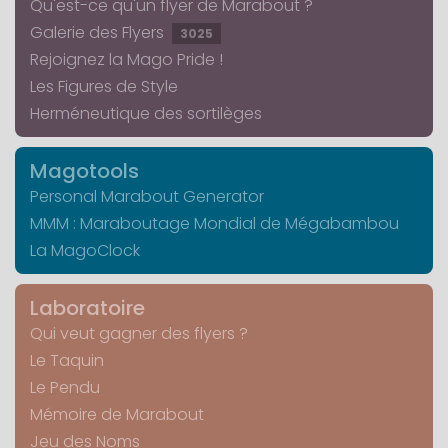
Qu'est-ce qu'un flyer de Marabout ?
Galerie des Flyers
3025
Rejoignez la Mago Pride !
Les Figures de Style
Herméneutique des sortilèges
Magotools
Personal Marabout Generator
MMM : Maraboutage Mondial de Mégabambou
La MagoClock
Laboratoire
Qui veut gagner des flyers ?
Le Taquin
Le Pendu
Mémoire de Marabout
Jeu des Noms