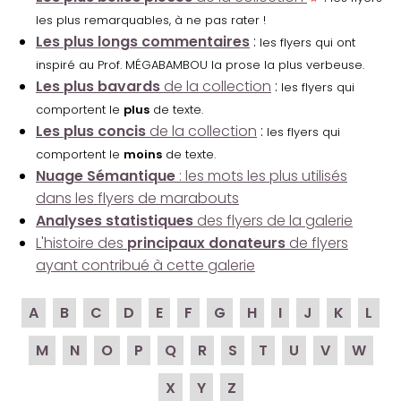
les plus remarquables, à ne pas rater !
Les plus longs commentaires
:
les flyers qui ont
inspiré au Prof. MÉGABAMBOU la prose la plus verbeuse.
Les plus bavards
de la collection
:
les flyers qui
comportent le
plus
de texte.
Les plus concis
de la collection
:
les flyers qui
comportent le
moins
de texte.
Nuage Sémantique
: les mots les plus utilisés
dans les flyers de marabouts
Analyses statistiques
des flyers de la galerie
L'histoire des
principaux donateurs
de flyers
ayant contribué à cette galerie
A
B
C
D
E
F
G
H
I
J
K
L
M
N
O
P
Q
R
S
T
U
V
W
X
Y
Z