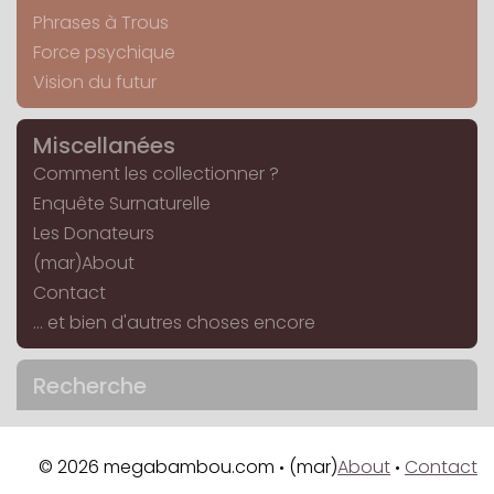
Phrases à Trous
Force psychique
Vision du futur
Miscellanées
Comment les collectionner ?
Enquête Surnaturelle
Les Donateurs
(mar)About
Contact
... et bien d'autres choses encore
Recherche
© 2026 megabambou.com
(mar)
About
Contact
•
•