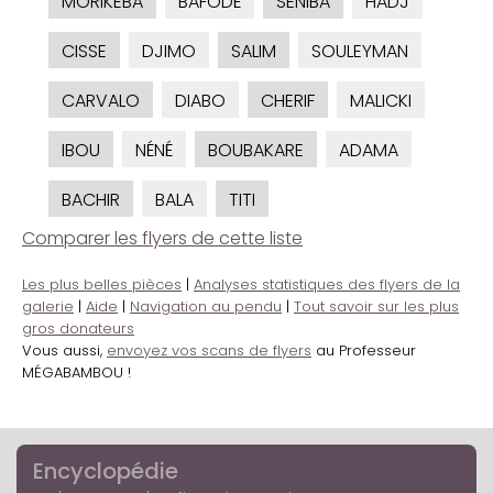
MORIKEBA
BAFODÉ
SENIBA
HADJ
CISSE
DJIMO
SALIM
SOULEYMAN
CARVALO
DIABO
CHERIF
MALICKI
IBOU
NÉNÉ
BOUBAKARE
ADAMA
BACHIR
BALA
TITI
Comparer les flyers de cette liste
Les plus belles pièces
|
Analyses statistiques des flyers de la
galerie
|
Aide
|
Navigation au pendu
|
Tout savoir sur les plus
gros donateurs
Vous aussi,
envoyez vos scans de flyers
au Professeur
MÉGABAMBOU !
Encyclopédie