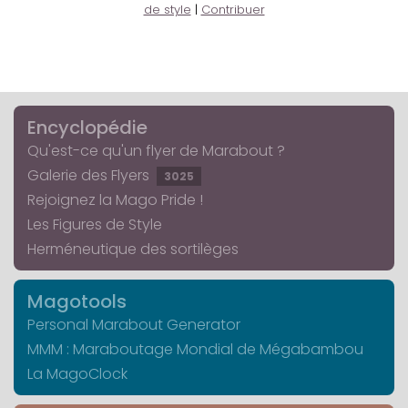
de style
|
Contribuer
Encyclopédie
Qu'est-ce qu'un flyer de Marabout ?
Galerie des Flyers
3025
Rejoignez la Mago Pride !
Les Figures de Style
Herméneutique des sortilèges
Magotools
Personal Marabout Generator
MMM : Maraboutage Mondial de Mégabambou
La MagoClock