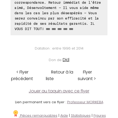
correspondance. Retour immédiat de l'être
aimé, Désenvoûtement - Il vous aide même
dans les cas les plus désespérés - Vous
serez convaincu par son efficacité et la
rapidité de ses résultats garantis. IL
VOUS DIT TOUT! ⊠⊠ ⊠⊠ ⊠⊠ ⊠⊠ ⊠⊠
Datation : entre 1996 et 2014
Did
Don de
< Flyer
Retour à la
Flyer
précédent
liste
suivant >
Jouer au taquin avec ce flyer
Lien permanent vers ce flyer :
Professeur MORIKEBA
Pièces remarquables
|
Aide
|
Statistiques
|
Figures