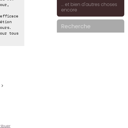
... et bien d'autres choses
our,
encore
efficace
étion
Recherche
ours.
our tous
 >
ribuer