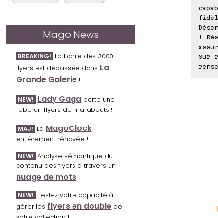
capab
fidèl
Désen
Mago News
! Rés
assur
La barre des 3000
BREAKING!
Sur r
La
rense
flyers est dépassée dans
Grande Galerie
!
Lady Gaga
porte une
NEW!
robe en flyers de marabouts !
MagoClock
La
MAJ!
entièrement rénovée !
Analyse sémantique du
NEW!
contenu des flyers à travers un
nuage de mots
!
Testez votre capacité à
NEW!
flyers en double
gérer les
de
votre collection !