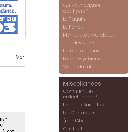
Qui veut gagner
des flyers ?
Le Taquin
Le Pendu
Mémoire de Marabout
Jeu des Noms
Phrases à Trous
Var
Force psychique
Vision du futur
Miscellanées
Comment les
collectionner ?
Enquête Surnaturelle
Les Donateurs
H??
(mar)About
QUI
Contact
Il est