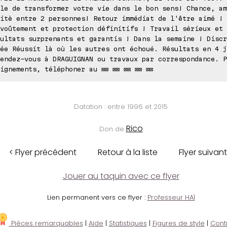
le de transformer votre vie dans le bon sens! Chance, am
itè entre 2 personnes! Retour immédiat de l'être aimé !
voûtement et protection définitifs ! Travail sérieux et 
ultats surprenants et garantis ! Dans la semaine ! Discr
ée Réussit là où les autres ont échoué. Résultats en 4 j
endez-vous à DRAGUIGNAN ou travaux par correspondance. P
ignements, téléphoner au ⊠⊠ ⊠⊠ ⊠⊠ ⊠⊠ ⊠⊠
Datation : entre 1996 et 2015
Rico
Don de
< Flyer précédent
Retour à la liste
Flyer suivant
Jouer au taquin avec ce flyer
Lien permanent vers ce flyer :
Professeur HAÏ
Pièces remarquables
|
Aide
|
Statistiques
|
Figures de style
|
Cont