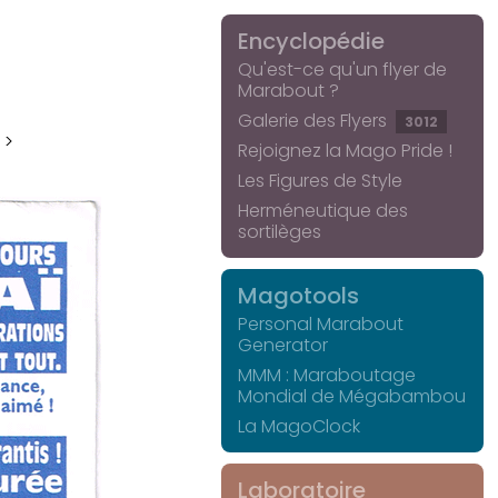
Encyclopédie
Qu'est-ce qu'un flyer de
Marabout ?
Galerie des Flyers
3012
 >
Rejoignez la Mago Pride !
Les Figures de Style
Herméneutique des
sortilèges
Magotools
Personal Marabout
Generator
MMM : Maraboutage
Mondial de Mégabambou
La MagoClock
Laboratoire