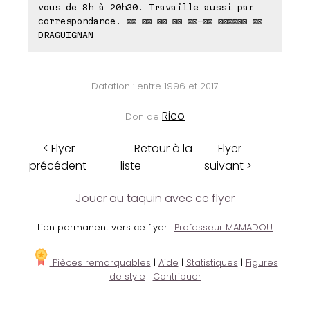
vous de 8h à 20h30. Travaille aussi par
correspondance. ⊠⊠ ⊠⊠ ⊠⊠ ⊠⊠ ⊠⊠-⊠⊠ ⊠⊠⊠⊠⊠⊠ ⊠⊠
DRAGUIGNAN
Datation : entre 1996 et 2017
Rico
Don de
< Flyer
Retour à la
Flyer
précédent
liste
suivant >
Jouer au taquin avec ce flyer
Lien permanent vers ce flyer :
Professeur MAMADOU
Pièces remarquables
|
Aide
|
Statistiques
|
Figures
de style
|
Contribuer