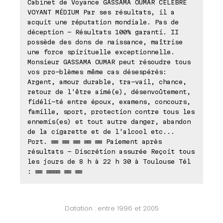
Cabinet de Voyance GASSAMA OUMAR CÉLÈBRE
VOYANT MÉDIUM Par ses résultats, il a
acquit une réputation mondiale. Pas de
déception - Résultats 100% garanti. II
possède des dons de naissance, maîtrise
une force spirituelle exceptionnelle.
Monsieur GASSAMA OUMAR peut résoudre tous
vos pro-blèmes même cas désespérés:
Argent, amour durable, tra-vail, chance,
retour de l'être aimé(e), désenvoûtement,
fidéli-té entre époux, examens, concours,
famille, sport, protection contre tous les
ennemis(es) et tout autre danger, abandon
de la cigarette et de l'alcool etc...
Port. ⊠⊠ ⊠⊠ ⊠⊠ ⊠⊠ ⊠⊠ Paiement après
résultats - Discrétion assurée Reçoit tous
les jours de 8 h à 22 h 30 à Toulouse Tél
: ⊠⊠ ⊠⊠⊠⊠ ⊠⊠ ⊠⊠
Datation : entre 1996 et 2005