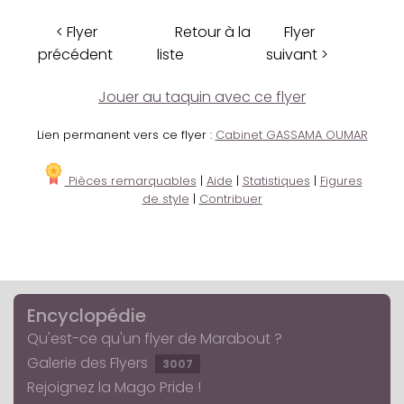
< Flyer
Retour à la
Flyer
précédent
liste
suivant >
Jouer au taquin avec ce flyer
Lien permanent vers ce flyer :
Cabinet GASSAMA OUMAR
Pièces remarquables
|
Aide
|
Statistiques
|
Figures
de style
|
Contribuer
Encyclopédie
Qu'est-ce qu'un flyer de Marabout ?
Galerie des Flyers
3007
Rejoignez la Mago Pride !