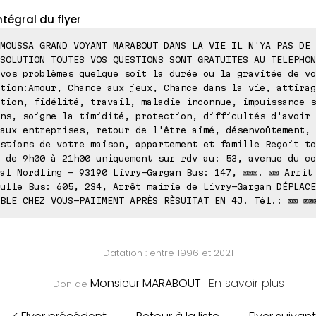
ntégral du flyer
MOUSSA GRAND VOYANT MARABOUT DANS LA VIE IL N'YA PAS DE 
SOLUTION TOUTES VOS QUESTIONS SONT GRATUITES AU TELEPHON
vos problèmes quelque soit la durée ou la gravitée de vo
tion:Amour, Chance aux jeux, Chance dans la vie, attirag
tion, fidélité, travail, maladie inconnue, impuissance s
ns, soigne la timidité, protection, difficultés d'avoir 
aux entreprises, retour de l'être aimé, désenvoûtement,
stions de votre maison, appartement et famille Reçoit to
 de 9h00 à 21h00 uniquement sur rdv au: 53, avenue du co
al Nordling - 93190 Livry-Gargan Bus: 147, ⊠⊠⊠. ⊠⊠ Arrit
ulle Bus: 605, 234, Arrêt mairie de Livry-Gargan DÉPLACE
BLE CHEZ VOUS-PAIIMENT APRÈS RÈSUITAT EN 4J. Tél.: ⊠⊠ ⊠⊠⊠
Datation : entre 1996 et 2021
Monsieur MARABOUT
En savoir plus
Don de
|