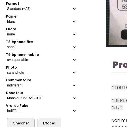
Format
Papier
Encre
Téléphone fixe
Téléphone mobile
Pr
Photo
Commentaire
"TOUT
Donateur
"DÉPL
Vrai ou Fake
4J."
Non mer