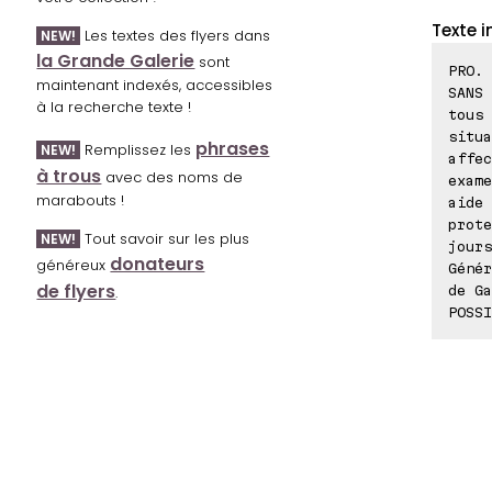
Texte i
Les textes des flyers dans
NEW!
la Grande Galerie
sont
PRO. 
maintenant indexés, accessibles
SANS 
à la recherche texte !
tous 
situa
phrases
Remplissez les
NEW!
affec
à trous
avec des noms de
exame
marabouts !
aide 
prote
Tout savoir sur les plus
NEW!
jours
donateurs
généreux
Génér
de flyers
de Ga
.
POSSI