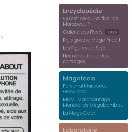
Encyclopédie
Qu'est-ce qu'un flyer de
Marabout ?
Galerie des Flyers
3025
 >
Rejoignez la Mago Pride !
Les Figures de Style
Herméneutique des
sortilèges
Magotools
Personal Marabout
Generator
MMM : Maraboutage
Mondial de Mégabambou
La MagoClock
Laboratoire