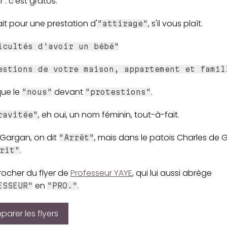
 : c'est gratos.
it pour une prestation d'
, s'il vous plaît.
"attirage"
icultés d'avoir un bébé"
estions de votre maison, appartement et famil
que le
devant
.
"nous"
"protestions"
, eh oui, un nom féminin, tout-à-fait.
ravitée"
-Gargan, on dit
, mais dans le patois Charles de G
"Arrêt"
.
rit"
rocher du flyer de
Professeur YAYE
, qui lui aussi abrège
en
.
ESSEUR"
"PRO."
arer les flyers