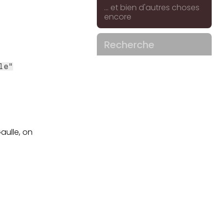
... et bien d'autres choses
encore
Recherche
le"
aulle, on