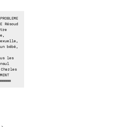
PROBLEME
E Résoud
tre
e,
exuelle,
un bébé,
us les
nsul
 Charles
MENT
⊠⊠⊠⊠⊠