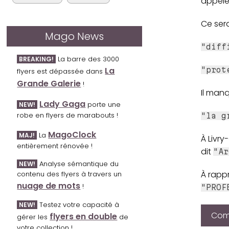
appeler
Ce sera
Mago News
"diff
La barre des 3000
BREAKING!
La
"prot
flyers est dépassée dans
Grande Galerie
!
Il man
Lady Gaga
porte une
NEW!
robe en flyers de marabouts !
"la g
MagoClock
La
MAJ!
À Livry
entièrement rénovée !
dit
"Ar
Analyse sémantique du
NEW!
À rapp
contenu des flyers à travers un
nuage de mots
!
"PROF
Testez votre capacité à
NEW!
Comp
flyers en double
gérer les
de
votre collection !