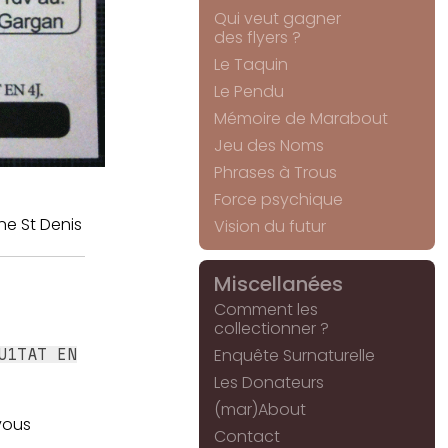
Qui veut gagner
des flyers ?
Le Taquin
Le Pendu
Mémoire de Marabout
Jeu des Noms
Phrases à Trous
Force psychique
ne St Denis
Vision du futur
Miscellanées
Comment les
collectionner ?
Enquête Surnaturelle
U1TAT EN
Les Donateurs
(mar)About
vous
Contact