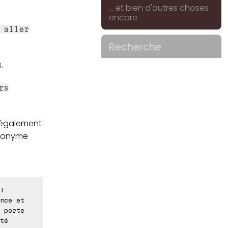
... et bien d'autres choses
encore
 aller
Recherche
.
rs
t également
tronyme
!
nce et
 porte
té