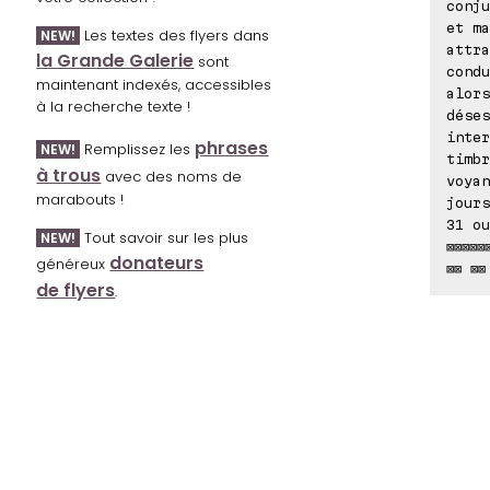
conju
et ma
Les textes des flyers dans
NEW!
attra
la Grande Galerie
sont
condu
maintenant indexés, accessibles
alors
à la recherche texte !
déses
inter
phrases
Remplissez les
NEW!
timbr
à trous
avec des noms de
voyan
marabouts !
jours
31 ou
Tout savoir sur les plus
NEW!
⊠⊠⊠⊠⊠
donateurs
généreux
⊠⊠ ⊠⊠
de flyers
.