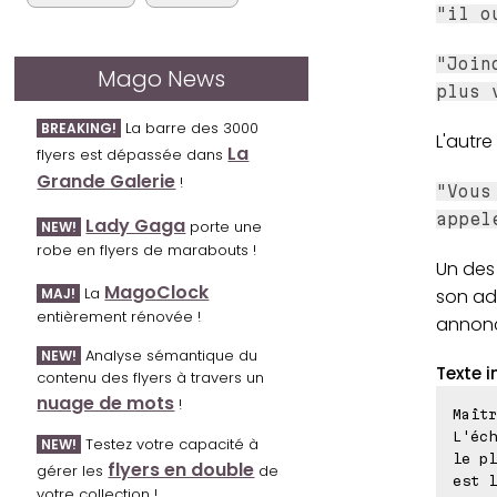
"il o
"Join
Mago News
plus 
La barre des 3000
BREAKING!
L'autre
La
flyers est dépassée dans
Grande Galerie
!
"Vous
appel
Lady Gaga
porte une
NEW!
robe en flyers de marabouts !
Un des
MagoClock
La
son ad
MAJ!
entièrement rénovée !
annoncé
Analyse sémantique du
NEW!
Texte i
contenu des flyers à travers un
nuage de mots
!
Maîtr
L'éch
Testez votre capacité à
NEW!
le pl
flyers en double
gérer les
de
est l
votre collection !