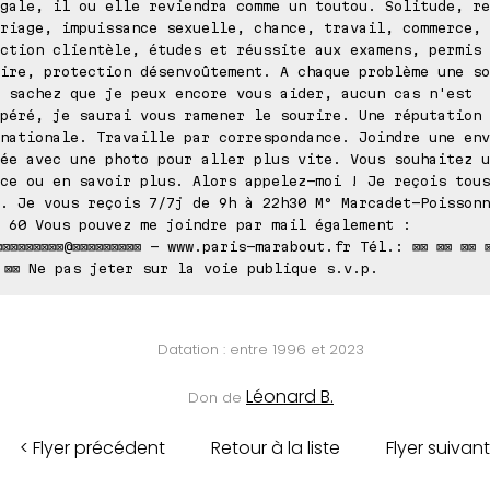
gale, il ou elle reviendra comme un toutou. Solitude, re
riage, impuissance sexuelle, chance, travail, commerce,
ction clientèle, études et réussite aux examens, permis 
ire, protection désenvoûtement. A chaque problème une so
 sachez que je peux encore vous aider, aucun cas n'est
péré, je saurai vous ramener le sourire. Une réputation
nationale. Travaille par correspondance. Joindre une env
ée avec une photo pour aller plus vite. Vous souhaitez u
ce ou en savoir plus. Alors appelez-moi ! Je reçois tous
. Je vous reçois 7/7j de 9h à 22h30 M° Marcadet-Poissonn
 60 Vous pouvez me joindre par mail également :
⊠⊠⊠⊠⊠⊠⊠⊠⊠@⊠⊠⊠⊠⊠⊠⊠⊠⊠ - www.paris-marabout.fr Tél.: ⊠⊠ ⊠⊠ ⊠⊠ ⊠
 ⊠⊠ Ne pas jeter sur la voie publique s.v.p.
Datation : entre 1996 et 2023
Léonard B.
Don de
< Flyer précédent
Retour à la liste
Flyer suivant