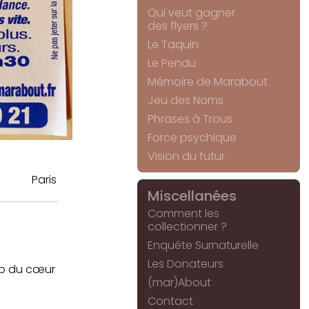
Qui veut gagner
des flyers ?
Le Taquin
Le Pendu
Mémoire de Marabout
Jeu des Noms
Phrases à Trous
Force psychique
Vision du futur
Paris
Miscellanées
Comment les
collectionner ?
Enquête Surnaturelle
Les Donateurs
oup du cœur
(mar)About
Contact