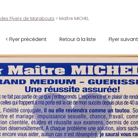
 des Flyers de Marabouts
> Maître MICHEL
< Flyer précédent
Retour à la liste
Flyer suivant