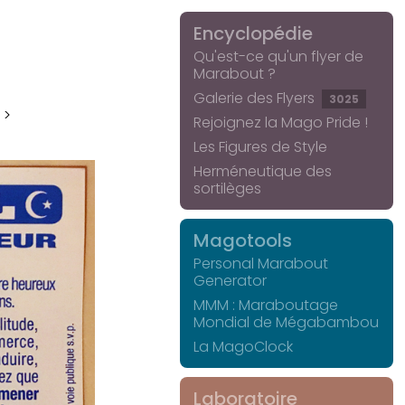
Encyclopédie
Qu'est-ce qu'un flyer de
Marabout ?
Galerie des Flyers
3025
 >
Rejoignez la Mago Pride !
Les Figures de Style
Herméneutique des
sortilèges
Magotools
Personal Marabout
Generator
MMM : Maraboutage
Mondial de Mégabambou
La MagoClock
Laboratoire