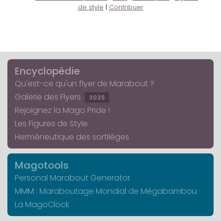
de style
|
Contribuer
Encyclopédie
Qu'est-ce qu'un flyer de Marabout ?
Galerie des Flyers
3025
Rejoignez la Mago Pride !
Les Figures de Style
Herméneutique des sortilèges
Magotools
Personal Marabout Generator
MMM : Maraboutage Mondial de Mégabambou
La MagoClock