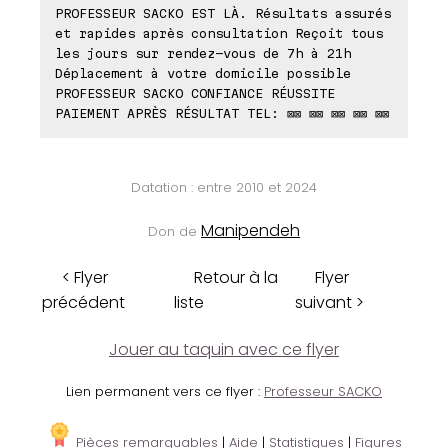
PROFESSEUR SACKO EST LÀ. Résultats assurés
et rapides après consultation Reçoit tous
les jours sur rendez-vous de 7h à 21h
Déplacement à votre domicile possible
PROFESSEUR SACKO CONFIANCE RÉUSSITE
PAIEMENT APRÈS RÉSULTAT TEL: ⊠⊠ ⊠⊠ ⊠⊠ ⊠⊠ ⊠⊠
Datation : entre 2010 et 2024
Manipendeh
Don de
< Flyer
Retour à la
Flyer
précédent
liste
suivant >
Jouer au taquin avec ce flyer
Lien permanent vers ce flyer :
Professeur SACKO
Pièces remarquables
|
Aide
|
Statistiques
|
Figures