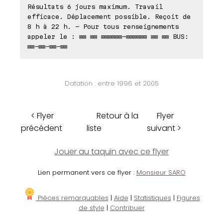
Résultats 6 jours maximum. Travail
efficace. Déplacement possible. Reçoit de
8 h à 22 h. - Pour tous renseignements
appeler le : ⊠⊠ ⊠⊠ ⊠⊠⊠⊠⊠⊠-⊠⊠⊠⊠⊠⊠ ⊠⊠ ⊠⊠ BUS:
⊠⊠-⊠⊠-⊠⊠-⊠⊠
Datation : entre 1996 et 2005
< Flyer
Retour à la
Flyer
précédent
liste
suivant >
Jouer au taquin avec ce flyer
Lien permanent vers ce flyer :
Monsieur SARO
Pièces remarquables
|
Aide
|
Statistiques
|
Figures
de style
|
Contribuer