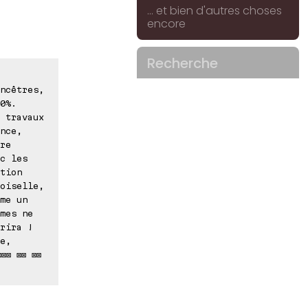
... et bien d'autres choses
encore
Recherche
ncêtres,
0%.
 travaux
nce,
re
c les
tion
oiselle,
me un
mes ne
rira !
e,
⊠⊠ ⊠⊠ ⊠⊠