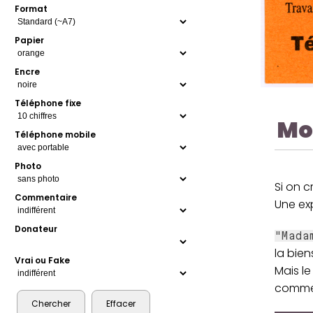
Format
Papier
Encre
Téléphone fixe
Mo
Téléphone mobile
Photo
Si on c
Commentaire
Une exp
Donateur
"Mada
la bie
Vrai ou Fake
Mais le
comme 