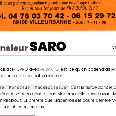
SARO
nsieur
V
roisait M. SARO avec
M. SAKHO
, est-ce qu'on obtiendrait M
érience intéressante à réaliser !
, c'est le tiercé dans le 
me, Monsieur, Mademoiselle"
nséance veut en général que Mademoiselle passe avant M
 marabout, lui, préfère que Mademoiselle coure derrière Mo
une chienne, en plus.