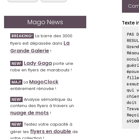
Comp
Mago News
Texte i
PAS D
La barre des 3000
BREAKING!
RESUL
La
flyers est dépassée dans
Grand
Grande Galerie
!
Résou
occul
Lady Gaga
porte une
NEW!
guéri
robe en flyers de marabouts !
époux
fille
MagoClock
La
MAJ!
assur
entièrement rénovée !
qui v
chien
Analyse sémantique du
NEW!
doit 
contenu des flyers à travers un
Trava
nuage de mots
!
Reçoi
69100
Testez votre capacité à
NEW!
flyers en double
gérer les
de
votre collection !