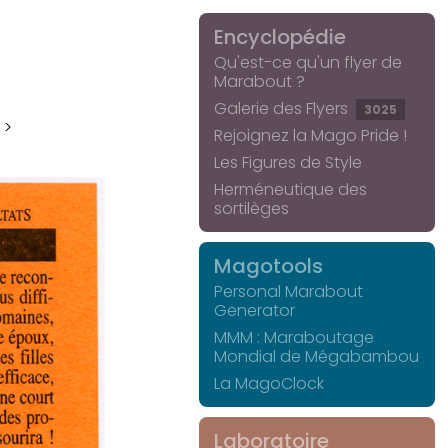
Encyclopédie
Qu'est-ce qu'un flyer de
Marabout ?
Galerie des Flyers
3025
 >
Rejoignez la Mago Pride !
Les Figures de Style
Herméneutique des
sortilèges
Magotools
Personal Marabout
Generator
MMM : Maraboutage
Mondial de Mégabambou
La MagoClock
Laboratoire