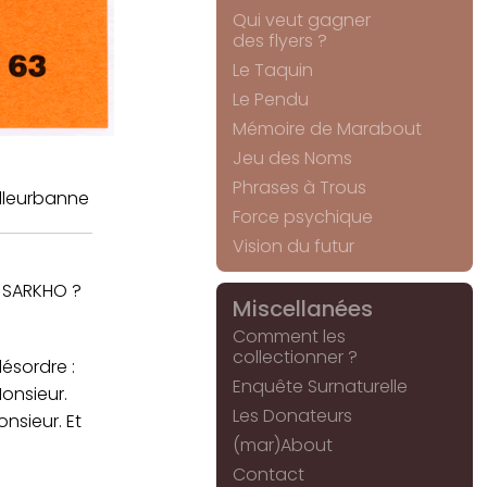
Qui veut gagner
des flyers ?
Le Taquin
Le Pendu
Mémoire de Marabout
Jeu des Noms
Phrases à Trous
illeurbanne
Force psychique
Vision du futur
. SARKHO ?
Miscellanées
Comment les
collectionner ?
désordre :
Enquête Surnaturelle
onsieur.
Les Donateurs
nsieur. Et
(mar)About
Contact