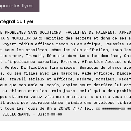
arer les flyers
ntégral du flyer
E PROBLEMES SANS SOLUTIONS, FACILITES DE PAIEMENT, APRES
TATS MONSIEUR SARO Héritier des secrets et dons de ses a
 voyant médium efficace recon-nu en afrique, Réussite 10
t tous les problèmes, même les plus difficiles, tous les
tes amour, Travail, Réussite dans tous les domaines, Cha
t l'impuissance sexuelle, Examens, Affection Absolue ent
, Vente, Difficultés financières, Beaucoup de chance ave
s, ou les filles avec les garçons, Aide efficace, Discré
ée, travail sérieux et efficace, Madame, Monsieur, Madem
eut que son amie ou copin, copine court derrière lui com
 ou chienne dans les trois jours, celui qui a des problè
pas attendre venez vite me consulter: la chance vous sou
il aussi par correspondance joindre une enveloppe timbré
t tous les jours de 8h à 20h30 7j/7 Tél. ⊠⊠ ⊠⊠⊠⊠⊠⊠⊠⊠-⊠⊠ ⊠⊠
 VILLEURBANNE - Bus:⊠-⊠⊠-⊠⊠