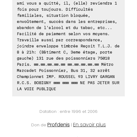
ami vous a quitté, il, (elle) reviendra 1
fois pour toujours. Difficultés
familiales, situation bloquée,
envoûtement, succès dans les entreprises,
abandon de l'alcool et du tabac, etc...
Facilité de paiement selon vos moyens.
Travaille aussi par correspondance,
joindre enveloppe timbrée Reçoit T.L.J. de
8 à 21h: (Bâtiment C, 3eme étage, porte
gauche) 131 rue des poissonniers 75018
Paris. ⊠⊠.⊠⊠.⊠⊠.⊠⊠.⊠⊠ ⊠⊠.⊠⊠.⊠⊠.⊠⊠.⊠⊠ Métro
Marcadet Poissonnier, Bus 31, 32 arrêt
Championnet IMP. ROUSSEL 93 LIVRY GARGAN
R.C.S. BOBIGNY ⊠⊠⊠ ⊠⊠⊠ ⊠⊠⊠ NE PAS JETER SUR
LA VOIE PUBLIQUE
Datation : entre 1996 et 2006
Profdenis
En savoir plus
Don de
|