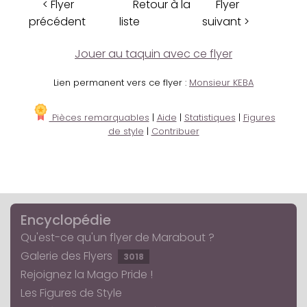
< Flyer
Retour à la
Flyer
précédent
liste
suivant >
Jouer au taquin avec ce flyer
Lien permanent vers ce flyer :
Monsieur KEBA
Pièces remarquables
|
Aide
|
Statistiques
|
Figures
de style
|
Contribuer
Encyclopédie
Qu'est-ce qu'un flyer de Marabout ?
Galerie des Flyers
3018
Rejoignez la Mago Pride !
Les Figures de Style