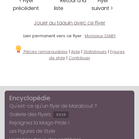
< Flyer
Retour à la
Flyer
précédent
liste
suivant >
Jouer au taquin avec ce flyer
Lien permanent vers ce flyer :
Monsieur DIABY
Pièces remarquables
|
Aide
|
Statistiques
|
Figures
de style
|
Contribuer
Encyclopédie
Qu'est-ce qu'un flyer de Marabout ?
Galerie des Flyers
3025
Rejoignez la Mago Pride !
Les Figures de Style