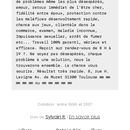
de problèmes même les plus désespérés,
amour, retour immédiat de l'être cher,
fidélité entre époux, protection contre
les maléfices désenvoûtement rapide,
chance aux jeux, clientèle dans le
commerce, examen, maladie inconnue,
Impuissance sexueller, arrêt de fumer
etc... Travail 100% garanti, sérieux et
efficace. Reçoit sur rendez-vous de 8 H à
19 ?. Ne soyez pas désespérés, chaque
problème à une solution, nous la
trouverons ensemble. La chance vous
sourira. Résultat très rapide. 8, rue H.
Lavigne Av. de Muret 31300 Toulouse ⊠⊠ ⊠⊠
⊠⊠ ⊠⊠ ⊠⊠ ou ⊠⊠ ⊠⊠ ⊠⊠ ⊠⊠ ⊠⊠
Datation : entre 1996 et 2007
Sylvain R.
En savoir plus
Don de
|