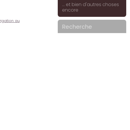
... et bien d'autres choses
encore
igation au
Recherche