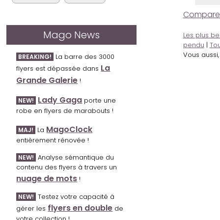
Comparer l
Mago News
Les plus be
pendu
|
Tou
Vous aussi
La barre des 3000
BREAKING!
La
flyers est dépassée dans
Grande Galerie
!
Lady Gaga
porte une
NEW!
robe en flyers de marabouts !
MagoClock
La
MAJ!
entièrement rénovée !
Analyse sémantique du
NEW!
contenu des flyers à travers un
nuage de mots
!
Testez votre capacité à
NEW!
flyers en double
gérer les
de
votre collection !