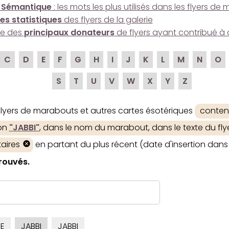
 Sémantique
: les mots les plus utilisés dans les flyers d
es statistiques
des flyers de la galerie
ire des
principaux donateurs
de flyers ayant contribué à 
C
D
E
F
G
H
I
J
K
L
M
N
O
S
T
U
V
W
X
Y
Z
 flyers de marabouts et autres cartes ésotériques
conten
ion
"JABBI"
, dans le nom du marabout, dans le texte du flye
aires
en partant du plus récent (date d'insertion dans 
trouvés.
IE
JABBI
JABBI