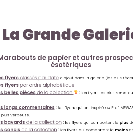
La Grande Galeri
Marabouts de papier et autres prospe
ésotériques
s flyers
classés par date
d'ajout dans la galerie (les plus réc
s flyers
par ordre alphabétique
us belles pièces
de la collection
:
les flyers les plus remarq
us longs commentaires
:
les flyers qui ont inspiré au Prof. MÉ
 plus verbeuse.
us bavards
de la collection
:
les flyers qui comportent le
plus
de
us concis
de la collection
:
les flyers qui comportent le
moins
de