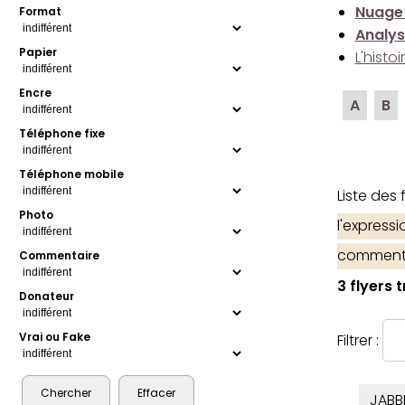
Nuage
Format
Analys
Papier
L'histo
Encre
A
B
Téléphone fixe
Téléphone mobile
Liste des
Photo
l'express
comment
Commentaire
3 flyers 
Donateur
Vrai ou Fake
Filtrer :
JABB