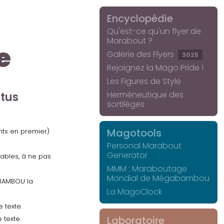
Encyclopédie
Qu'est-ce qu'un flyer de
Marabout ?
e
Galerie des Flyers
3025
Rejoignez la Mago Pride !
Les Figures de Style
Herméneutique des
ctus
sortilèges
Magotools
ents en premier)
Personal Marabout
Generator
uables, à ne pas
MMM : Maraboutage
Mondial de Mégabambou
GABAMBOU la
La MagoClock
 texte.
Laboratoire
 texte.