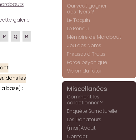
e marabouts
Qui veut gagner
des flyers ?
cette galerie
Le Taquin
Le Pendu
P
Q
R
Mémoire de Marabout
Jeu des Noms
Phrases à Trous
Force psychique
ant
Vision du futur
r, dans les
Miscellanées
la base) :
Comment les
collectionner ?
Enquête Surnaturelle
Les Donateurs
(mar)About
Contact