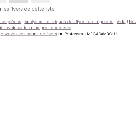
es flyers de cette liste
lles pièces
|
Analyses statistiques des flyers de la galerie
|
Aide
|
Nav
t savoir sur les plus gros donateurs
,
envoyez vos scans de flyers
au Professeur MÉGABAMBOU !