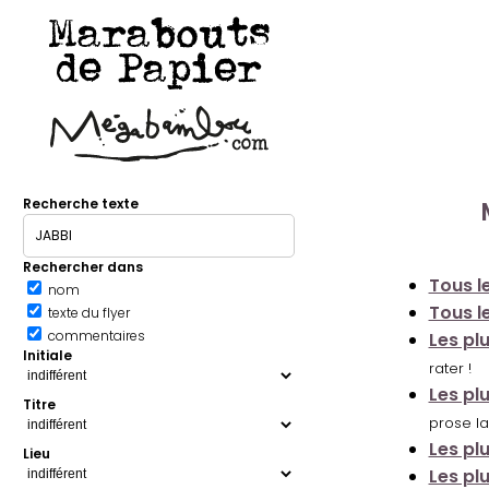
Marabouts
de Papier
Recherche texte
Rechercher dans
Tous le
nom
Tous le
texte du flyer
commentaires
Les pl
Initiale
rater !
Les pl
Titre
prose la
Les pl
Lieu
Les pl