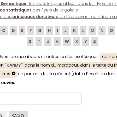
 Sémantique
: les mots les plus utilisés dans les flyers d
es statistiques
des flyers de la galerie
ire des
principaux donateurs
de flyers ayant contribué à 
C
D
E
F
G
H
I
J
K
L
M
N
O
S
T
U
V
W
X
Y
Z
 flyers de marabouts et autres cartes ésotériques
conten
ion
"KANDY"
, dans le nom du marabout, dans le texte du fl
aires
en partant du plus récent (date d'insertion dans 
trouvés.
YI
KANDY