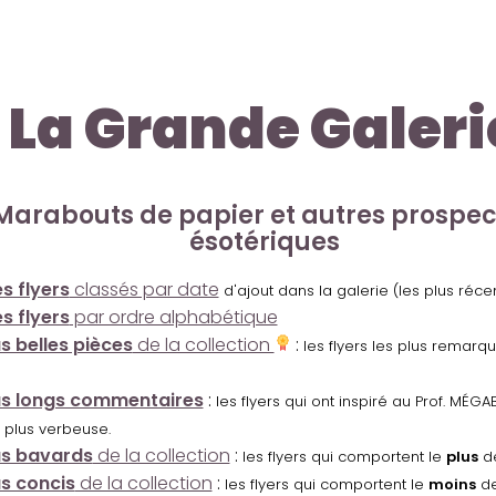
La Grande Galeri
Marabouts de papier et autres prospe
ésotériques
s flyers
classés par date
d'ajout dans la galerie (les plus réc
s flyers
par ordre alphabétique
us belles pièces
de la collection
:
les flyers les plus remarq
us longs commentaires
:
les flyers qui ont inspiré au Prof. MÉ
 plus verbeuse.
us bavards
de la collection
:
les flyers qui comportent le
plus
de
us concis
de la collection
:
les flyers qui comportent le
moins
de