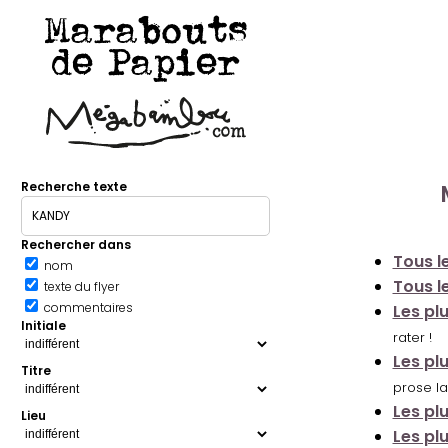
Marabouts
de Papier
Recherche texte
Rechercher dans
Tous le
nom
Tous le
texte du flyer
commentaires
Les pl
Initiale
rater !
Les pl
Titre
prose la
Les pl
Lieu
Les pl