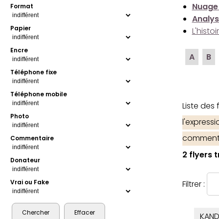
Nuage
Format
Analys
Papier
L'histo
Encre
A
B
Téléphone fixe
Téléphone mobile
Liste des
Photo
l'express
comment
Commentaire
2 flyers 
Donateur
Vrai ou Fake
Filtrer :
KAND