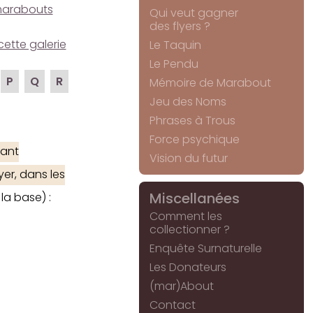
e marabouts
Qui veut gagner
des flyers ?
cette galerie
Le Taquin
Le Pendu
P
Q
R
Mémoire de Marabout
Jeu des Noms
Phrases à Trous
Force psychique
ant
Vision du futur
yer, dans les
Miscellanées
la base) :
Comment les
collectionner ?
Enquête Surnaturelle
Les Donateurs
(mar)About
Contact