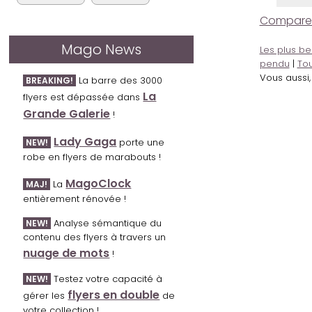
Comparer l
Mago News
Les plus be
pendu
|
Tou
Vous aussi
La barre des 3000
BREAKING!
La
flyers est dépassée dans
Grande Galerie
!
Lady Gaga
porte une
NEW!
robe en flyers de marabouts !
MagoClock
La
MAJ!
entièrement rénovée !
Analyse sémantique du
NEW!
contenu des flyers à travers un
nuage de mots
!
Testez votre capacité à
NEW!
flyers en double
gérer les
de
votre collection !