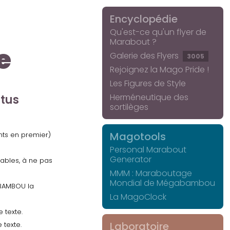
Encyclopédie
Qu'est-ce qu'un flyer de
Marabout ?
e
Galerie des Flyers
3005
Rejoignez la Mago Pride !
Les Figures de Style
Herméneutique des
ctus
sortilèges
Magotools
ents en premier)
Personal Marabout
Generator
uables, à ne pas
MMM : Maraboutage
Mondial de Mégabambou
GABAMBOU la
La MagoClock
 texte.
Laboratoire
 texte.