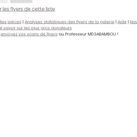
es flyers de cette liste
lles pièces
|
Analyses statistiques des flyers de la galerie
|
Aide
|
Nav
t savoir sur les plus gros donateurs
,
envoyez vos scans de flyers
au Professeur MÉGABAMBOU !