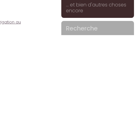
... et bien d'autres choses
encore
igation au
Recherche