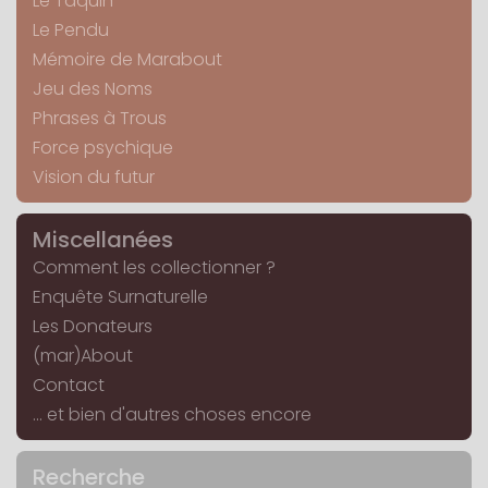
Le Taquin
Le Pendu
Mémoire de Marabout
Jeu des Noms
Phrases à Trous
Force psychique
Vision du futur
Miscellanées
Comment les collectionner ?
Enquête Surnaturelle
Les Donateurs
(mar)About
Contact
... et bien d'autres choses encore
Recherche