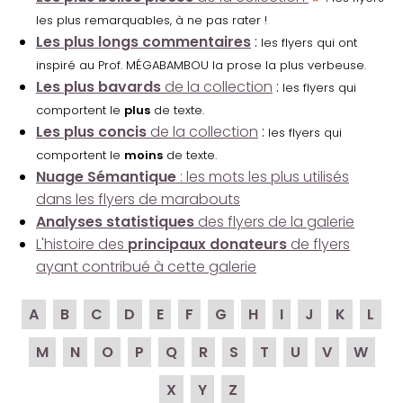
les plus remarquables, à ne pas rater !
Les plus longs commentaires
:
les flyers qui ont
inspiré au Prof. MÉGABAMBOU la prose la plus verbeuse.
Les plus bavards
de la collection
:
les flyers qui
comportent le
plus
de texte.
Les plus concis
de la collection
:
les flyers qui
comportent le
moins
de texte.
Nuage Sémantique
: les mots les plus utilisés
dans les flyers de marabouts
Analyses statistiques
des flyers de la galerie
L'histoire des
principaux donateurs
de flyers
ayant contribué à cette galerie
A
B
C
D
E
F
G
H
I
J
K
L
M
N
O
P
Q
R
S
T
U
V
W
X
Y
Z