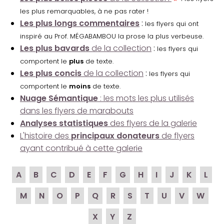
les plus remarquables, à ne pas rater !
Les plus longs commentaires
:
les flyers qui ont
inspiré au Prof. MÉGABAMBOU la prose la plus verbeuse.
Les plus bavards
de la collection
:
les flyers qui
comportent le
plus
de texte.
Les plus concis
de la collection
:
les flyers qui
comportent le
moins
de texte.
Nuage Sémantique
: les mots les plus utilisés
dans les flyers de marabouts
Analyses statistiques
des flyers de la galerie
L'histoire des
principaux donateurs
de flyers
ayant contribué à cette galerie
A
B
C
D
E
F
G
H
I
J
K
L
M
N
O
P
Q
R
S
T
U
V
W
X
Y
Z