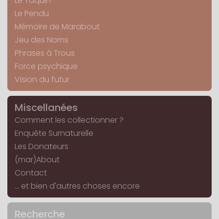
Le Taquin
Le Pendu
Mémoire de Marabout
Jeu des Noms
Phrases à Trous
Force psychique
Vision du futur
Miscellanées
Comment les collectionner ?
Enquête Surnaturelle
Les Donateurs
(mar)About
Contact
... et bien d'autres choses encore
Recherche