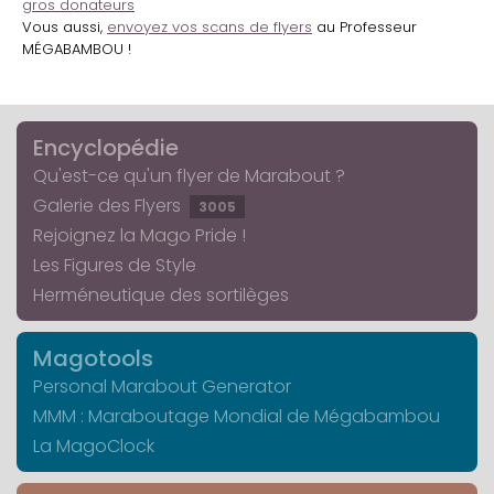
gros donateurs
Vous aussi,
envoyez vos scans de flyers
au Professeur
MÉGABAMBOU !
Encyclopédie
Qu'est-ce qu'un flyer de Marabout ?
Galerie des Flyers
3005
Rejoignez la Mago Pride !
Les Figures de Style
Herméneutique des sortilèges
Magotools
Personal Marabout Generator
MMM : Maraboutage Mondial de Mégabambou
La MagoClock