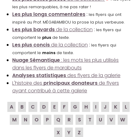
les plus remarquables, à ne pas rater !
Les plus longs commentaires
:
les flyers qui ont
inspiré au Prof. MÉGABAMBOU la prose la plus verbeuse.
Les plus bavards
de la collection
:
les flyers qui
comportent le
plus
de texte.
Les plus concis
de la collection
:
les flyers qui
comportent le
moins
de texte.
Nuage Sémantique
: les mots les plus utilisés
dans les flyers de marabouts
Analyses statistiques
des flyers de la galerie
L'histoire des
principaux donateurs
de flyers
ayant contribué à cette galerie
A
B
C
D
E
F
G
H
I
J
K
L
M
N
O
P
Q
R
S
T
U
V
W
X
Y
Z