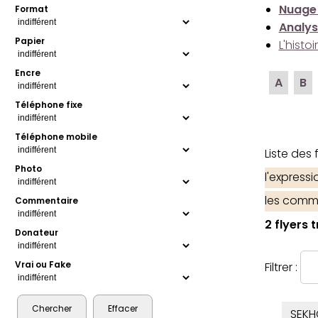
Nuage
Format
Analys
Papier
L'histo
Encre
A
B
Téléphone fixe
Téléphone mobile
Liste des
Photo
l'express
les comm
Commentaire
2 flyers 
Donateur
Vrai ou Fake
Filtrer :
SEKH