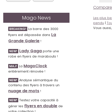
Comparer l
Mago News
Les plus be
pendu
|
Tou
Vous aussi
La barre des 3000
BREAKING!
La
flyers est dépassée dans
Grande Galerie
!
Lady Gaga
porte une
NEW!
robe en flyers de marabouts !
MagoClock
La
MAJ!
entièrement rénovée !
Analyse sémantique du
NEW!
contenu des flyers à travers un
nuage de mots
!
Testez votre capacité à
NEW!
flyers en double
gérer les
de
votre collection !