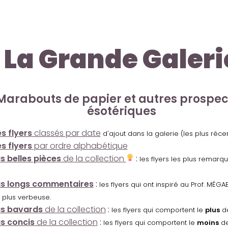
La Grande Galeri
Marabouts de papier et autres prospe
ésotériques
s flyers
classés par date
d'ajout dans la galerie (les plus réc
s flyers
par ordre alphabétique
us belles pièces
de la collection
:
les flyers les plus remarq
us longs commentaires
:
les flyers qui ont inspiré au Prof. MÉ
 plus verbeuse.
us bavards
de la collection
:
les flyers qui comportent le
plus
de
us concis
de la collection
:
les flyers qui comportent le
moins
de