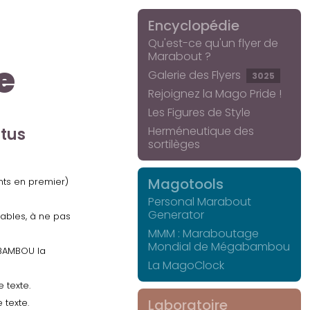
Encyclopédie
Qu'est-ce qu'un flyer de
Marabout ?
e
Galerie des Flyers
3025
Rejoignez la Mago Pride !
Les Figures de Style
Herméneutique des
ctus
sortilèges
Magotools
ents en premier)
Personal Marabout
Generator
uables, à ne pas
MMM : Maraboutage
Mondial de Mégabambou
GABAMBOU la
La MagoClock
 texte.
Laboratoire
 texte.