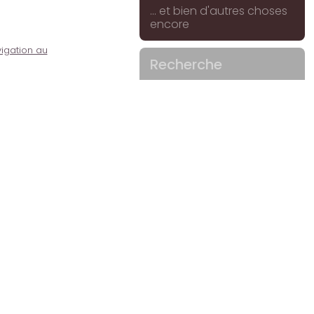
... et bien d'autres choses
encore
igation au
Recherche