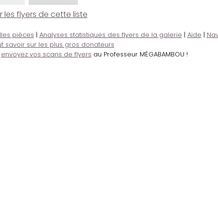
es flyers de cette liste
lles pièces
|
Analyses statistiques des flyers de la galerie
|
Aide
|
Nav
t savoir sur les plus gros donateurs
,
envoyez vos scans de flyers
au Professeur MÉGABAMBOU !