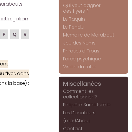
e marabouts
Qui veut gagner
des flyers ?
cette galerie
Le Taquin
Le Pendu
P
Q
R
Mémoire de Marabout
Jeu des Noms
Phrases à Trous
Force psychique
ant
Vision du futur
u flyer, dans
Miscellanées
ns la base) :
Comment les
collectionner ?
Enquête Surnaturelle
Les Donateurs
(mar)About
Contact