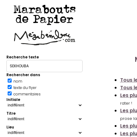
Marabouts
de Papier
Recherche texte
Rechercher dans
Tous le
nom
Tous le
texte du flyer
commentaires
Les pl
Initiale
rater !
Les pl
Titre
prose la
Les pl
Lieu
Les pl