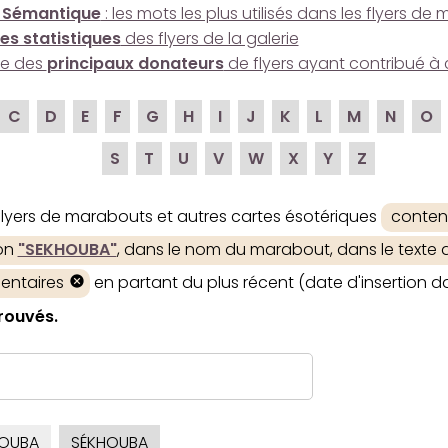
 Sémantique
: les mots les plus utilisés dans les flyers d
es statistiques
des flyers de la galerie
ire des
principaux donateurs
de flyers ayant contribué à 
C
D
E
F
G
H
I
J
K
L
M
N
O
S
T
U
V
W
X
Y
Z
 flyers de marabouts et autres cartes ésotériques
conten
ion
"SEKHOUBA"
, dans le nom du marabout, dans le texte d
entaires
en partant du plus récent (date d'insertion da
trouvés.
OUBA
SÉKHOUBA