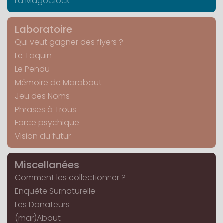
La MagoClock
Laboratoire
Qui veut gagner des flyers ?
Le Taquin
Le Pendu
Mémoire de Marabout
Jeu des Noms
Phrases à Trous
Force psychique
Vision du futur
Miscellanées
Comment les collectionner ?
Enquête Surnaturelle
Les Donateurs
(mar)About