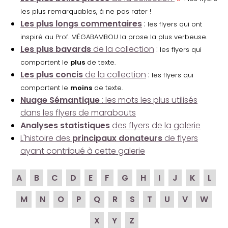
les plus remarquables, à ne pas rater !
Les plus longs commentaires
:
les flyers qui ont
inspiré au Prof. MÉGABAMBOU la prose la plus verbeuse.
Les plus bavards
de la collection
:
les flyers qui
comportent le
plus
de texte.
Les plus concis
de la collection
:
les flyers qui
comportent le
moins
de texte.
Nuage Sémantique
: les mots les plus utilisés
dans les flyers de marabouts
Analyses statistiques
des flyers de la galerie
L'histoire des
principaux donateurs
de flyers
ayant contribué à cette galerie
A
B
C
D
E
F
G
H
I
J
K
L
M
N
O
P
Q
R
S
T
U
V
W
X
Y
Z