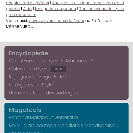
Les plus belles pièces
|
Analyses statistiques des flyers de la
galerie
|
Aide
|
Navigation au pendu
|
Tout savoir sur les plus
gros donateurs
Vous aussi,
envoyez vos scans de flyers
au Professeur
MÉGABAMBOU !
Encyclopédie
Qu'est-ce qu'un flyer de Marabout ?
Galerie des Flyers
3005
Rejoignez la Mago Pride !
Les Figures de Style
Herméneutique des sortilèges
Magotools
Personal Marabout Generator
MMM : Maraboutage Mondial de Mégabambou