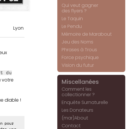
Qui veut gagner
des flyers ?
Le Taquin
Le Pendu
Lyon
Mémoire de Marabout
Jeu des Noms
Phrases à Trous
eux
Force psychique
Vision du futur
nt du
u votre
Miscellanées
Comment les
collectionner ?
e diable !
Enquête Surnaturelle
Les Donateurs
(mar)About
n pour
Contact
dre vos