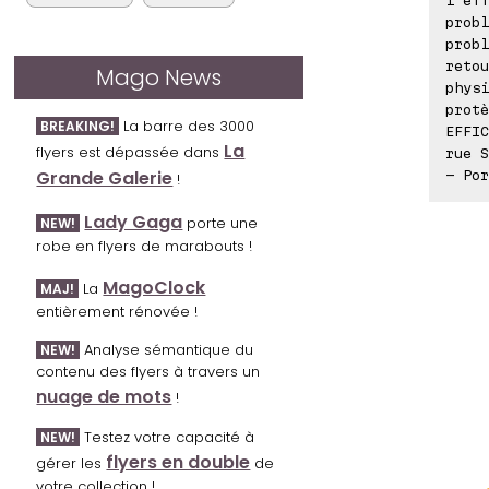
probl
probl
retou
Mago News
physi
protè
La barre des 3000
BREAKING!
EFFIC
La
flyers est dépassée dans
rue S
Grande Galerie
- Por
!
Lady Gaga
porte une
NEW!
robe en flyers de marabouts !
MagoClock
La
MAJ!
entièrement rénovée !
Analyse sémantique du
NEW!
contenu des flyers à travers un
nuage de mots
!
Testez votre capacité à
NEW!
flyers en double
gérer les
de
votre collection !