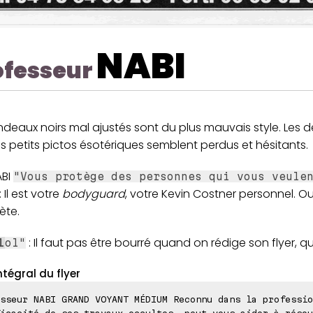
NABI
ofesseur
deaux noirs mal ajustés sont du plus mauvais style. Les d
 petits pictos ésotériques semblent perdus et hésitants.
ABI
"Vous protège des personnes qui vous veule
: Il est votre
bodyguard
, votre Kevin Costner personnel. O
ète.
: Il faut pas être bourré quand on rédige son flyer, qu
l
ol"
ntégral du flyer
sseur NABI GRAND VOYANT MÉDIUM Reconnu dans la professio
icacité de ses travaux occultes, peut vous aider à résou