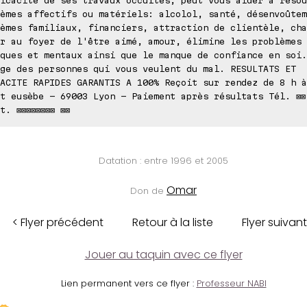
èmes affectifs ou matériels: alcolol, santé, désenvoûtem
èmes familiaux, financiers, attraction de clientèle, cha
r au foyer de l'être aimé, amour, élimine les problèmes
ques et mentaux ainsi que le manque de confiance en soi.
ge des personnes qui vous veulent du mal. RESULTATS ET
ACITE RAPIDES GARANTIS A 100% Reçoit sur rendez de 8 h à
t eusèbe - 69003 Lyon - Paiement après résultats Tél. ⊠⊠ 
t. ⊠⊠⊠⊠⊠⊠⊠⊠ ⊠⊠
Datation : entre 1996 et 2005
Omar
Don de
< Flyer précédent
Retour à la liste
Flyer suivant
Jouer au taquin avec ce flyer
Lien permanent vers ce flyer :
Professeur NABI