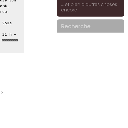
... et bien d'autres choses
ent,
encore
nce,
 Vous
Recherche
 21 h -
⊠⊠⊠⊠⊠⊠⊠⊠
 >