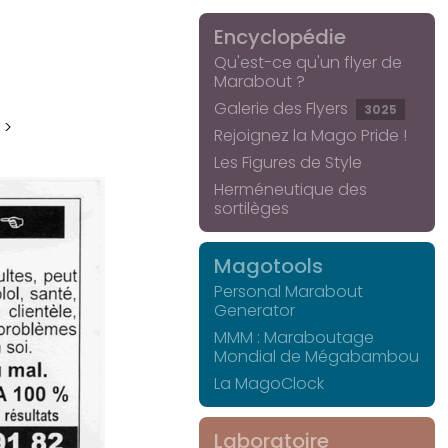
Encyclopédie
Qu'est-ce qu'un flyer de
Marabout ?
Galerie des Flyers
3025
 >
Rejoignez la Mago Pride !
Les Figures de Style
Herméneutique des
sortilèges
Magotools
Personal Marabout
Generator
MMM : Maraboutage
Mondial de Mégabambou
La MagoClock
Laboratoire