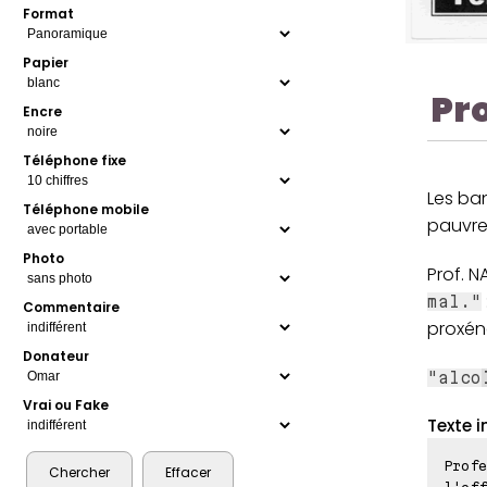
Format
Papier
Pr
Encre
Téléphone fixe
Les ban
Téléphone mobile
pauvres
Photo
Prof. N
mal."
Commentaire
proxén
Donateur
"alco
Vrai ou Fake
Texte i
Profe
l'eff