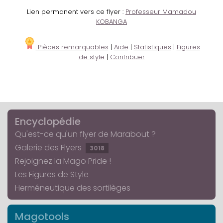
Lien permanent vers ce flyer :
Professeur Mamadou
KOBANGA
Pièces remarquables
|
Aide
|
Statistiques
|
Figures
de style
|
Contribuer
Encyclopédie
Qu'est-ce qu'un flyer de Marabout ?
Galerie des Flyers
3018
Rejoignez la Mago Pride !
Les Figures de Style
Herméneutique des sortilèges
Magotools