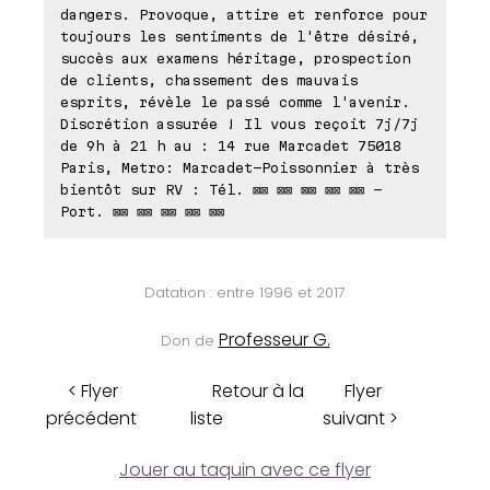
dangers. Provoque, attire et renforce pour
toujours les sentiments de l'être désiré,
succès aux examens héritage, prospection
de clients, chassement des mauvais
esprits, révèle le passé comme l'avenir.
Discrétion assurée ! Il vous reçoit 7j/7j
de 9h à 21 h au : 14 rue Marcadet 75018
Paris, Metro: Marcadet-Poissonnier à très
bientôt sur RV : Tél. ⊠⊠ ⊠⊠ ⊠⊠ ⊠⊠ ⊠⊠ -
Port. ⊠⊠ ⊠⊠ ⊠⊠ ⊠⊠ ⊠⊠
Datation : entre 1996 et 2017
Professeur G.
Don de
< Flyer
Retour à la
Flyer
précédent
liste
suivant >
Jouer au taquin avec ce flyer