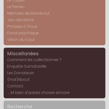
Le Taquin
Le Pendu
Mémoire de Marabout
Jeu des Noms
Phrases à Trous
Force psychique
Vision du futur
Miscellanées
Comment les collectionner ?
Enquête Surnaturelle
Les Donateurs
(mar)About
Contact
... et bien d'autres choses encore
Recherche