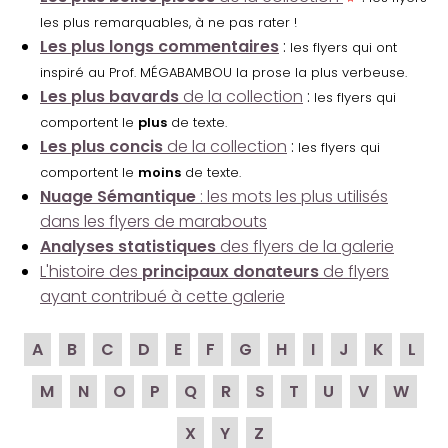
les plus remarquables, à ne pas rater !
Les plus longs commentaires
:
les flyers qui ont
inspiré au Prof. MÉGABAMBOU la prose la plus verbeuse.
Les plus bavards
de la collection
:
les flyers qui
comportent le
plus
de texte.
Les plus concis
de la collection
:
les flyers qui
comportent le
moins
de texte.
Nuage Sémantique
: les mots les plus utilisés
dans les flyers de marabouts
Analyses statistiques
des flyers de la galerie
L'histoire des
principaux donateurs
de flyers
ayant contribué à cette galerie
A
B
C
D
E
F
G
H
I
J
K
L
M
N
O
P
Q
R
S
T
U
V
W
X
Y
Z