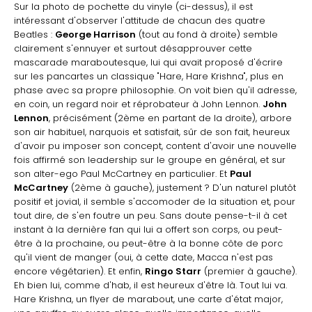
Sur la photo de pochette du vinyle (ci-dessus), il est
intéressant d'observer l'attitude de chacun des quatre
Beatles :
George Harrison
(tout au fond à droite) semble
clairement s'ennuyer et surtout désapprouver cette
mascarade maraboutesque, lui qui avait proposé d'écrire
sur les pancartes un classique "Hare, Hare Krishna", plus en
phase avec sa propre philosophie. On voit bien qu'il adresse,
en coin, un regard noir et réprobateur à John Lennon.
John
Lennon
, précisément (2ème en partant de la droite), arbore
son air habituel, narquois et satisfait, sûr de son fait, heureux
d'avoir pu imposer son concept, content d'avoir une nouvelle
fois affirmé son leadership sur le groupe en général, et sur
son alter-ego Paul McCartney en particulier. Et
Paul
McCartney
(2ème à gauche), justement ? D'un naturel plutôt
positif et jovial, il semble s'accomoder de la situation et, pour
tout dire, de s'en foutre un peu. Sans doute pense-t-il à cet
instant à la dernière fan qui lui a offert son corps, ou peut-
être à la prochaine, ou peut-être à la bonne côte de porc
qu'il vient de manger (oui, à cette date, Macca n'est pas
encore végétarien). Et enfin,
Ringo Starr
(premier à gauche).
Eh bien lui, comme d'hab, il est heureux d'être là. Tout lui va.
Hare Krishna, un flyer de marabout, une carte d'état major,