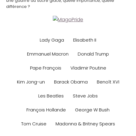
une gauffre au sucre glace, quelle importance, quelle
différence ?
Lady Gaga
Elisabeth II
Emmanuel Macron
Donald Trump
Pape François
Vladimir Poutine
Kim Jong-un
Barack Obama
Benoît XVI
Les Beatles
Steve Jobs
François Hollande
George W Bush
Tom Cruise
Madonna & Britney Spears