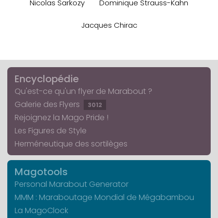
Nicolas Sarkozy
Dominique Strauss-Kahn
Jacques Chirac
Encyclopédie
Qu'est-ce qu'un flyer de Marabout ?
Galerie des Flyers
3012
Rejoignez la Mago Pride !
Les Figures de Style
Herméneutique des sortilèges
Magotools
Personal Marabout Generator
MMM : Maraboutage Mondial de Mégabambou
La MagoClock