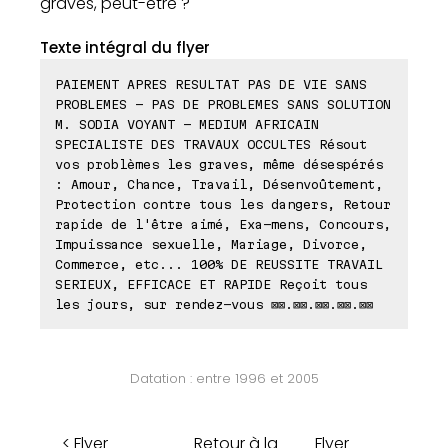
graves, peut-être ?
Texte intégral du flyer
PAIEMENT APRES RESULTAT PAS DE VIE SANS
PROBLEMES - PAS DE PROBLEMES SANS SOLUTION
M. SODIA VOYANT - MEDIUM AFRICAIN
SPECIALISTE DES TRAVAUX OCCULTES Résout
vos problèmes les graves, même désespérés
: Amour, Chance, Travail, Désenvoûtement,
Protection contre tous les dangers, Retour
rapide de l'être aimé, Exa-mens, Concours,
Impuissance sexuelle, Mariage, Divorce,
Commerce, etc... 100% DE REUSSITE TRAVAIL
SERIEUX, EFFICACE ET RAPIDE Reçoit tous
les jours, sur rendez-vous ⊠⊠.⊠⊠.⊠⊠.⊠⊠.⊠⊠
Datation : entre 1996 et 2005
< Flyer
Retour à la
Flyer