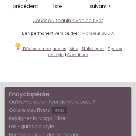
précédent
liste
suivant >
Jouer au taquin avec ce flyer
Lien permanent vers ce flyer :
Monsieur SODIA
Pièces remarquables
|
Aide
|
Statistiques
|
Figures
de style
|
Contribuer
Encyclopédie
Qu'est-ce qu'un flyer de Marabout ?
Galerie des Flyers
3025
Rejoignez la Mago Pride !
Les Figures de Style
Herméneutique des sortilèges