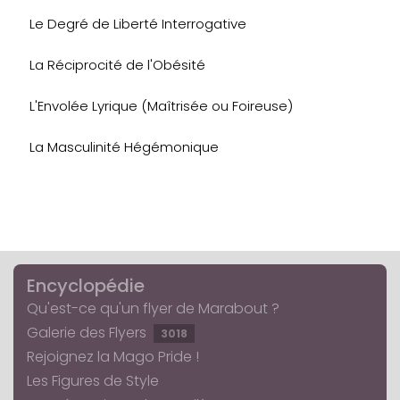
Le Degré de Liberté Interrogative
La Réciprocité de l'Obésité
L'Envolée Lyrique (Maîtrisée ou Foireuse)
La Masculinité Hégémonique
Encyclopédie
Qu'est-ce qu'un flyer de Marabout ?
Galerie des Flyers
3018
Rejoignez la Mago Pride !
Les Figures de Style