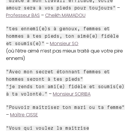
"Grâce à mon travail efficace, votre
–
amour sera à vos pieds pour toujours"
Professeur BAS
–
Cheikh MAMADOU
"tes ennemi(e)s à genoux, femmes et
hommes à tes pieds, ton aimé(e) fidèle
–
Monsieur SO
et soumis(e)"
(où l’être aimé n’est pas mieux traité que votre pire
ennemi)
"Avec mon secret étonnant femmes et
hommes seront à tes pieds"
"je rends ton ami(e) fidèle et soumis(e)
–
Monsieur SORIBA
à ta volonté."
"Pouvoir maîtriser ton mari ou ta femme"
–
Maître CISSE
"Vous qui voulez la maîtrise